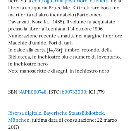
nero. Sulla
controguardia posteriore, etichetta
della
libreria antiquaria Bruce Mc. Kittrick rare book inc.,
ma riferita ad altro incunabolo (Bartolomeo
Davanzati,
Novella
… 1485). Il volume fu acquistato
presso la libreria Leoniana il 14 ottobre 1996.
Numerazione recente a matita nel margine inferiore
Macchie d’umido. Fori di tarli
In calce alla carta [14/8r]: timbro, rotondo, della
Biblioteca, in inchiostro blu e numero di inventario,
in inchiostro nero
Note manoscritte e disegni, in inchiostro nero
SBN
NAPE060748
; ISTC
ib00733000
; IGI 1779
Risorsa digitale, Bayerische StaatsBibliothek,
München
, (ultima data di consultazione: 22 marzo
2017)