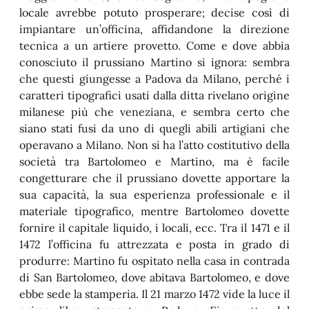
locale avrebbe potuto prosperare; decise così di
impiantare un’officina, affidandone la direzione
tecnica a un artiere provetto. Come e dove abbia
conosciuto il prussiano Martino si ignora: sembra
che questi giungesse a Padova da Milano, perché i
caratteri tipografici usati dalla ditta rivelano origine
milanese più che veneziana, e sembra certo che
siano stati fusi da uno di quegli abili artigiani che
operavano a Milano. Non si ha l’atto costitutivo della
società tra Bartolomeo e Martino, ma è facile
congetturare che il prussiano dovette apportare la
sua capacità, la sua esperienza professionale e il
materiale tipografico, mentre Bartolomeo dovette
fornire il capitale liquido, i locali, ecc. Tra il 1471 e il
1472 l’officina fu attrezzata e posta in grado di
produrre: Martino fu ospitato nella casa in contrada
di San Bartolomeo, dove abitava Bartolomeo, e dove
ebbe sede la stamperia. Il 21 marzo 1472 vide la luce il