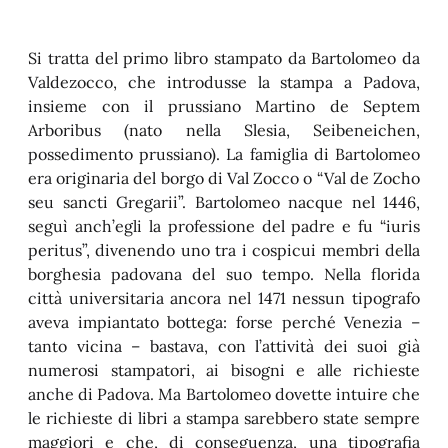
Si tratta del primo libro stampato da Bartolomeo da
Valdezocco, che introdusse la stampa a Padova,
insieme con il prussiano Martino de Septem
Arboribus (nato nella Slesia, Seibeneichen,
possedimento prussiano). La famiglia di Bartolomeo
era originaria del borgo di Val Zocco o “Val de Zocho
seu sancti Gregarii”. Bartolomeo nacque nel 1446,
seguì anch’egli la professione del padre e fu “iuris
peritus”, divenendo uno tra i cospicui membri della
borghesia padovana del suo tempo. Nella florida
città universitaria ancora nel 1471 nessun tipografo
aveva impiantato bottega: forse perché Venezia –
tanto vicina – bastava, con l’attività dei suoi già
numerosi stampatori, ai bisogni e alle richieste
anche di Padova. Ma Bartolomeo dovette intuire che
le richieste di libri a stampa sarebbero state sempre
maggiori e che, di conseguenza, una tipografia