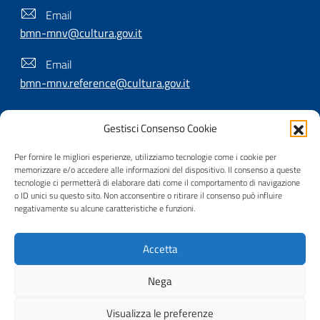
Email
bmn-mnv@cultura.gov.it
Email
bmn-mnv.reference@cultura.gov.it
Gestisci Consenso Cookie
SEGUICI SU
Per fornire le migliori esperienze, utilizziamo tecnologie come i cookie per
memorizzare e/o accedere alle informazioni del dispositivo. Il consenso a queste
tecnologie ci permetterà di elaborare dati come il comportamento di navigazione
o ID unici su questo sito. Non acconsentire o ritirare il consenso può influire
Useful Links Section
negativamente su alcune caratteristiche e funzioni.
Privacy
|
Cookie policy
|
Contatti
|
Dichiarazione di
accessibilità
|
Crediti
|
Nota di copyright
| Realizzato da
Accetta
Inera
Nega
Visualizza le preferenze