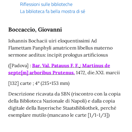
Riflessioni sulle biblioteche
La biblioteca fa bella mostra di sé
Boccaccio, Giovanni
Iohannis Bochacii uiri eloquentissimi Ad
Flamettam Panphyli amatricem libellus materno
sermone aeditus: incipit prologus artificiosus
([Padova] :
Bar. Val. Patauus F. F.
: Martinus de
septe[m] arboribus Prutenus,
1472, die.XXI. marcii
[132] carte ; 4° (215×153 mm)
Descrizione ricavata da SBN (riscontro con la copia
della Biblioteca Nazionale di Napoli) e dalla copia
digitale della Bayerische StaatsBibliothek, perché
esemplare mutilo (mancano le carte [1/1-1/3])