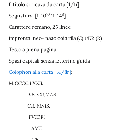
Il titolo si ricava da carta [1/1r]
10
8
Segnatura: [1-10
11-14
]
Carattere romano, 25 linee
Impronta: neo- naao coia rila (C) 1472 (R)
Testo a piena pagina
Spazi capitali senza letterine guida
Colophon alla carta [14/8r]
:
M.CCCC.LXXII.
DIE.XXI.MAR
CII. FINIS.
FVIT.Fl
AME
TE.