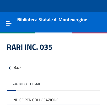
Vai al contenuto
Go to the navigation menu
Go to the footer
Biblioteca Statale di Montevergine
Toggle navigation
RARI INC. 035
Back
PAGINE COLLEGATE
e
INDICE PER COLLOCAZIONE