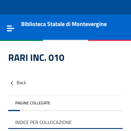
Vai al contenuto
Go to the navigation menu
Go to the footer
Biblioteca Statale di Montevergine
Toggle navigation
RARI INC. 010
Back
PAGINE COLLEGATE
e
INDICE PER COLLOCAZIONE