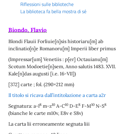
Riflessioni sulle biblioteche
La biblioteca fa bella mostra di sé
Biondo, Flavio
Blondi Flauii Forliuie[n]sis historiaru[m] ab
inclinatio[n]e Romanoru[m] Imperii liber primus
(Impressar[um] Venetiis : p[er] Octauianu[m]
Scotum Modoetie[n]sem, Anno salutis 1483. XVII.
Kale[n]das augusti [i.e. 16-VII])
[372] carte ; fol. (290×212 mm)
Il titolo si ricava dall’intitolazione a carta a2r
8
10
10
8
10
8
Segnatura: a-l
m-z
A-C
D-E
F-M
N-S
(bianche le carte m10v, E8v e S8v)
La carta lii erroneamente segnata liii