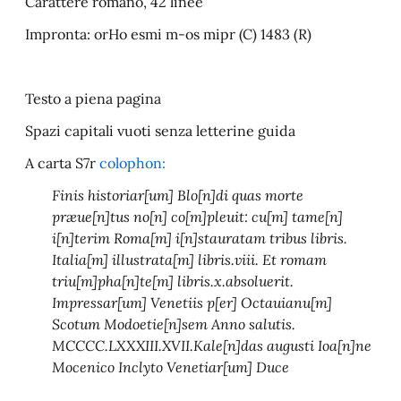
Carattere romano, 42 linee
Impronta: orHo esmi m-os mipr (C) 1483 (R)
Testo a piena pagina
Spazi capitali vuoti senza letterine guida
A carta S7r
colophon:
Finis historiar[um] Blo[n]di quas morte
præue[n]tus no[n] co[m]pleuit: cu[m] tame[n]
i[n]terim Roma[m] i[n]stauratam tribus libris.
Italia[m] illustrata[m] libris.viii. Et romam
triu[m]pha[n]te[m] libris.x.absoluerit.
Impressar[um] Venetiis p[er] Octauianu[m]
Scotum Modoetie[n]sem Anno salutis.
MCCCC.LXXXIII.XVII.Kale[n]das augusti Ioa[n]ne
Mocenico Inclyto Venetiar[um] Duce