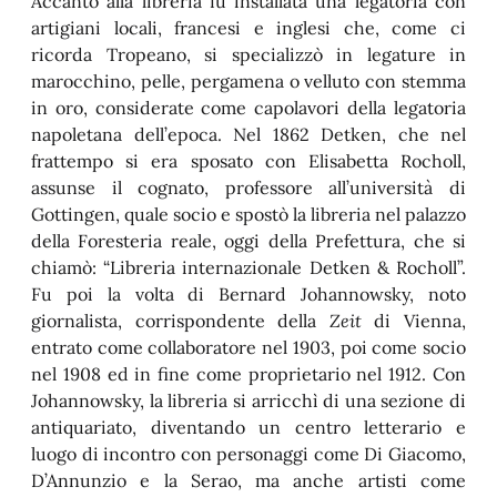
Accanto alla libreria fu installata una legatoria con
artigiani locali, francesi e inglesi che, come ci
ricorda Tropeano, si specializzò in legature in
marocchino, pelle, pergamena o velluto con stemma
in oro, considerate come capolavori della legatoria
napoletana dell’epoca. Nel 1862 Detken, che nel
frattempo si era sposato con Elisabetta Rocholl,
assunse il cognato, professore all’università di
Gottingen, quale socio e spostò la libreria nel palazzo
della Foresteria reale, oggi della Prefettura, che si
chiamò: “Libreria internazionale Detken & Rocholl”.
Fu poi la volta di Bernard Johannowsky, noto
giornalista, corrispondente della
Zeit
di Vienna,
entrato come collaboratore nel 1903, poi come socio
nel 1908 ed in fine come proprietario nel 1912. Con
Johannowsky, la libreria si arricchì di una sezione di
antiquariato, diventando un centro letterario e
luogo di incontro con personaggi come Di Giacomo,
D’Annunzio e la Serao, ma anche artisti come