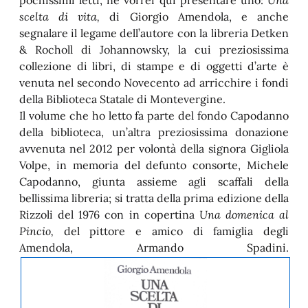
pochissimi letti, ne vorrei qui presentare uno:
Una
scelta di vita,
di Giorgio Amendola, e anche
segnalare il legame dell’autore con la libreria Detken
& Rocholl di Johannowsky, la cui preziosissima
collezione di libri, di stampe e di oggetti d’arte è
venuta nel secondo Novecento ad arricchire i fondi
della Biblioteca Statale di Montevergine.
Il volume che ho letto fa parte del fondo Capodanno
della biblioteca, un’altra preziosissima donazione
avvenuta nel 2012 per volontà della signora Gigliola
Volpe, in memoria del defunto consorte, Michele
Capodanno, giunta assieme agli scaffali della
bellissima libreria; si tratta della prima edizione della
Rizzoli del 1976 con in copertina
Una domenica al
Pincio,
del pittore e amico di famiglia degli
Amendola, Armando Spadini.