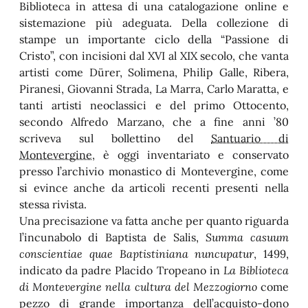
Biblioteca in attesa di una catalogazione online e
sistemazione più adeguata. Della collezione di
stampe un importante ciclo della “Passione di
Cristo”, con incisioni dal XVI al XIX secolo, che vanta
artisti come Dürer, Solimena, Philip Galle, Ribera,
Piranesi, Giovanni Strada, La Marra, Carlo Maratta, e
tanti artisti neoclassici e del primo Ottocento,
secondo Alfredo Marzano, che a fine anni ’80
scriveva sul bollettino del
Santuario di
Montevergine
, è oggi inventariato e conservato
presso l’archivio monastico di Montevergine, come
si evince anche da articoli recenti presenti nella
stessa rivista.
Una precisazione va fatta anche per quanto riguarda
l’incunabolo di Baptista de Salis,
Summa casuum
conscientiae quae Baptistiniana nuncupatur
, 1499,
indicato da padre Placido Tropeano in
La Biblioteca
di Montevergine nella cultura del Mezzogiorno
come
pezzo di grande importanza dell’acquisto-dono