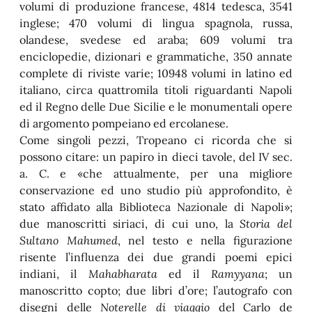
volumi di produzione francese, 4814 tedesca, 3541
inglese; 470 volumi di lingua spagnola, russa,
olandese, svedese ed araba; 609 volumi tra
enciclopedie, dizionari e grammatiche, 350 annate
complete di riviste varie; 10948 volumi in latino ed
italiano, circa quattromila titoli riguardanti Napoli
ed il Regno delle Due Sicilie e le monumentali opere
di argomento pompeiano ed ercolanese.
Come singoli pezzi, Tropeano ci ricorda che si
possono citare: un papiro in dieci tavole, del IV sec.
a. C. e «che attualmente, per una migliore
conservazione ed uno studio più approfondito, è
stato affidato alla Biblioteca Nazionale di Napoli»;
due manoscritti siriaci, di cui uno, la
Storia del
Sultano Mahumed
, nel testo e nella figurazione
risente l’influenza dei due grandi poemi epici
indiani, il
Mahabharata
ed il
Ramyyana
; un
manoscritto copto; due libri d’ore; l’autografo con
disegni delle
Noterelle di viaggio
del Carlo de