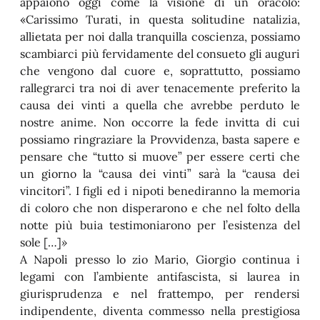
appaiono oggi come la visione di un oracolo:
«Carissimo Turati, in questa solitudine natalizia,
allietata per noi dalla tranquilla coscienza, possiamo
scambiarci più fervidamente del consueto gli auguri
che vengono dal cuore e, soprattutto, possiamo
rallegrarci tra noi di aver tenacemente preferito la
causa dei vinti a quella che avrebbe perduto le
nostre anime. Non occorre la fede invitta di cui
possiamo ringraziare la Provvidenza, basta sapere e
pensare che “tutto si muove” per essere certi che
un giorno la “causa dei vinti” sarà la “causa dei
vincitori”. I figli ed i nipoti benediranno la memoria
di coloro che non disperarono e che nel folto della
notte più buia testimoniarono per l’esistenza del
sole […]
»
A Napoli presso lo zio Mario, Giorgio continua i
legami con l’ambiente antifascista, si laurea in
giurisprudenza e nel frattempo, per rendersi
indipendente, diventa commesso nella prestigiosa