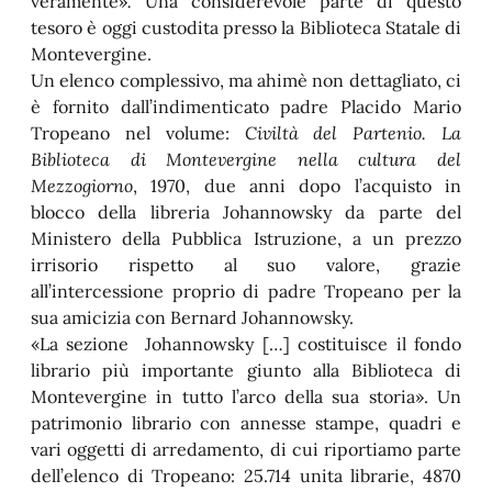
veramente»
.
Una considerevole parte di questo
tesoro è oggi custodita presso la Biblioteca Statale di
Montevergine.
Un elenco complessivo, ma ahimè non dettagliato, ci
è fornito dall’indimenticato padre Placido Mario
Tropeano nel volume:
Civiltà del Partenio. La
Biblioteca di Montevergine nella cultura del
Mezzogiorno
, 1970, due anni dopo l’acquisto in
blocco della libreria Johannowsky da parte del
Ministero della Pubblica Istruzione, a un prezzo
irrisorio rispetto al suo valore, grazie
all’intercessione proprio di padre Tropeano per la
sua amicizia con Bernard Johannowsky.
«La sezione Johannowsky […] costituisce il fondo
librario più importante giunto alla Biblioteca di
Montevergine in tutto l’arco della sua storia». Un
patrimonio librario con annesse stampe, quadri e
vari oggetti di arredamento, di cui riportiamo parte
dell’elenco di Tropeano: 25.714 unita librarie, 4870