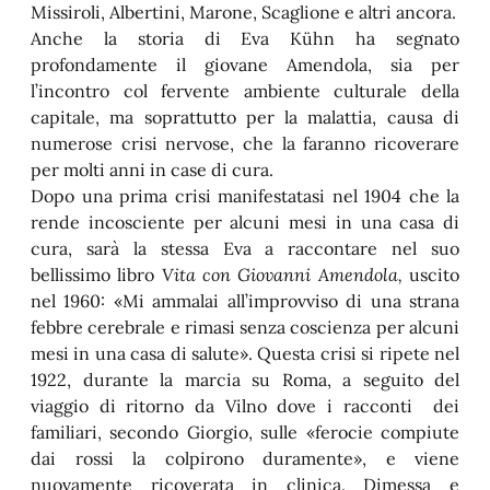
Missiroli, Albertini, Marone, Scaglione e altri ancora.
Anche la storia di Eva Kühn ha segnato
profondamente il giovane Amendola, sia per
l’incontro col fervente ambiente culturale della
capitale, ma soprattutto per la malattia, causa di
numerose crisi nervose, che la faranno ricoverare
per molti anni in case di cura.
Dopo una prima crisi manifestatasi nel 1904 che la
rende incosciente per alcuni mesi in una casa di
cura, sarà la stessa Eva a raccontare nel suo
bellissimo libro
Vita con Giovanni Amendola,
uscito
nel 1960: «Mi ammalai all’improvviso di una strana
febbre cerebrale e rimasi senza coscienza per alcuni
mesi in una casa di salute». Questa crisi si ripete nel
1922, durante la marcia su Roma, a seguito del
viaggio di ritorno da Vilno dove i racconti dei
familiari, secondo Giorgio, sulle «ferocie compiute
dai rossi la colpirono duramente», e viene
nuovamente ricoverata in clinica. Dimessa e