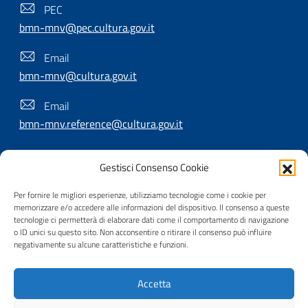
PEC
bmn-mnv@pec.cultura.gov.it
Email
bmn-mnv@cultura.gov.it
Email
bmn-mnv.reference@cultura.gov.it
Gestisci Consenso Cookie
SEGUICI SU
Per fornire le migliori esperienze, utilizziamo tecnologie come i cookie per
memorizzare e/o accedere alle informazioni del dispositivo. Il consenso a queste
tecnologie ci permetterà di elaborare dati come il comportamento di navigazione
o ID unici su questo sito. Non acconsentire o ritirare il consenso può influire
Useful Links Section
Privacy
|
Cookie policy
|
Contatti
|
Dichiarazione di
negativamente su alcune caratteristiche e funzioni.
accessibilità
|
Crediti
|
Nota di copyright
| Realizzato da
Accetta
Inera