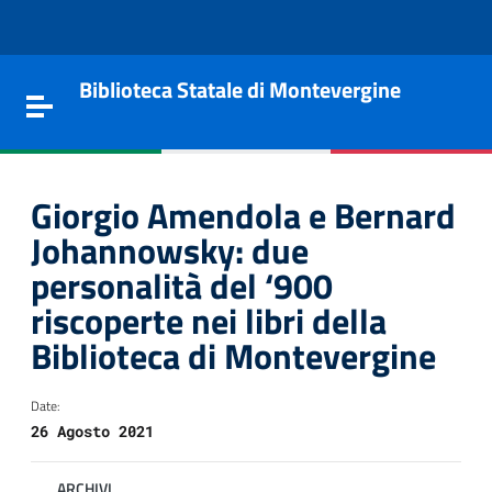
Vai al contenuto
Go to the navigation menu
Go to the footer
Biblioteca Statale di Montevergine
Toggle navigation
Giorgio Amendola e Bernard
Johannowsky: due
personalità del ‘900
riscoperte nei libri della
Biblioteca di Montevergine
Date:
e
26 Agosto 2021
ARCHIVI