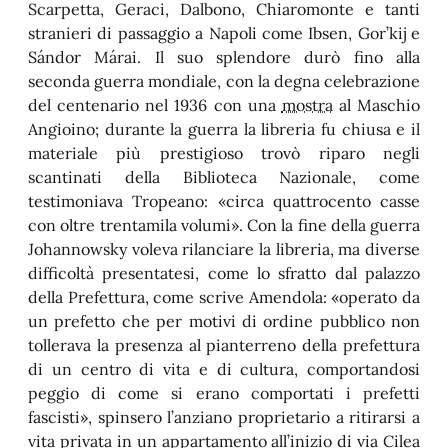
Scarpetta, Geraci, Dalbono, Chiaromonte e tanti
stranieri di passaggio a Napoli come Ibsen, Gor’kij e
Sándor Márai. Il suo splendore durò fino alla
seconda guerra mondiale, con la degna celebrazione
del centenario nel 1936 con una
mostra
al Maschio
Angioino; durante la guerra la libreria fu chiusa e il
materiale più prestigioso trovò riparo negli
scantinati della Biblioteca Nazionale, come
testimoniava Tropeano: «circa quattrocento casse
con oltre trentamila volumi». Con la fine della guerra
Johannowsky voleva rilanciare la libreria, ma diverse
difficoltà presentatesi, come lo sfratto dal palazzo
della Prefettura, come scrive Amendola: «operato da
un prefetto che per motivi di ordine pubblico non
tollerava la presenza al pianterreno della prefettura
di un centro di vita e di cultura, comportandosi
peggio di come si erano comportati i prefetti
fascisti», spinsero l’anziano proprietario a ritirarsi a
vita privata in un appartamento all’inizio di via Cilea