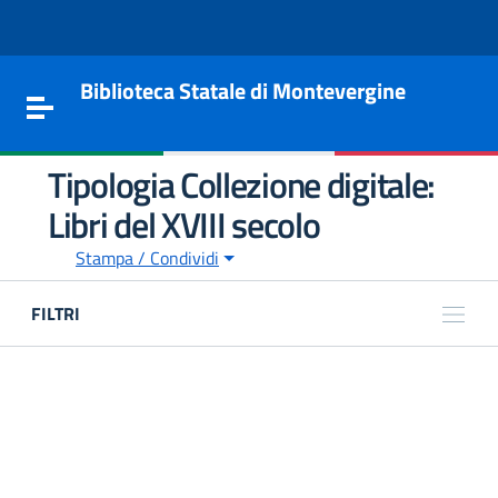
Vai al contenuto
Go to the navigation menu
Go to the footer
Biblioteca Statale di Montevergine
Toggle navigation
Tipologia Collezione digitale:
Libri del XVIII secolo
Stampa / Condividi
FILTRI
ARGOMENTI
e