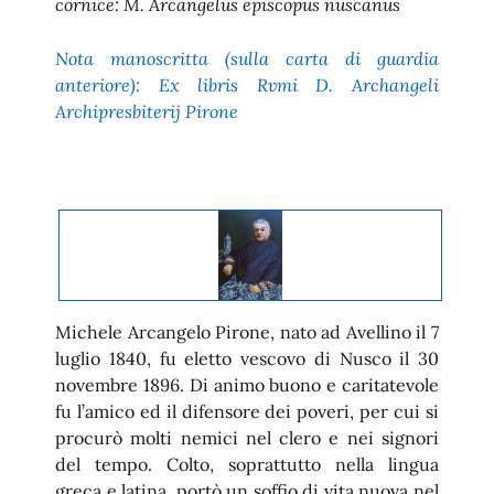
cornice: M. Arcangelus episcopus nuscanus
Nota manoscritta (sulla carta di guardia
anteriore): Ex libris Rvmi D. Archangeli
Archipresbiterij Pirone
Michele Arcangelo Pirone, nato ad Avellino il 7
luglio 1840, fu eletto vescovo di Nusco il 30
novembre 1896. Di animo buono e caritatevole
fu l’amico ed il difensore dei poveri, per cui si
procurò molti nemici nel clero e nei signori
del tempo. Colto, soprattutto nella lingua
greca e latina, portò un soffio di vita nuova nel