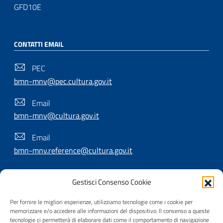
GFD10E
CONTATTI EMAIL
PEC
bmn-mnv@pec.cultura.gov.it
Email
bmn-mnv@cultura.gov.it
Email
bmn-mnv.reference@cultura.gov.it
Gestisci Consenso Cookie
SEGUICI SU
Per fornire le migliori esperienze, utilizziamo tecnologie come i cookie per
memorizzare e/o accedere alle informazioni del dispositivo. Il consenso a queste
tecnologie ci permetterà di elaborare dati come il comportamento di navigazione