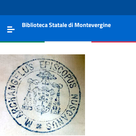
Vai al contenuto
Go to the navigation menu
Go to the footer
Biblioteca Statale di Montevergine
Toggle navigation
e