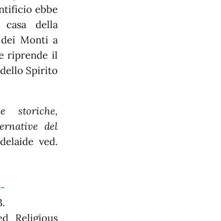
ntificio ebbe
 casa della
 dei Monti a
 riprende il
ello Spirito
ie storiche,
vernative del
delaide ved.
-
3.
ed Religious