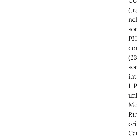
CO
(t
ne
so
PI
co
(2
so
in
I 
un
Mo
Ru
or
Car