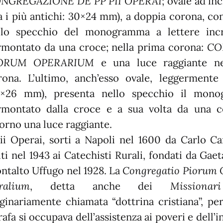
NGREGAZIONE DE PP PII OPERAI
; ovale ad in
ra i più antichi: 30×24 mm), a doppia corona, co
llo specchio del monogramma a lettere incr
rmontato da una croce; nella prima corona:
CO
ORUM OPERARIUM
e una luce raggiante ne
rona. L’ultimo, anch’esso ovale, leggermente
3×26 mm), presenta nello specchio il mo
rmontato dalla croce e a sua volta da una c
torno una luce raggiante.
Pii Operai, sorti a Napoli nel 1600 da Carlo Ca
iti nel 1943 ai Catechisti Rurali, fondati da Ga
ntalto Uffugo nel 1928. La
Congregatio Piorum
ralium
, detta anche dei
Missionar
iginariamente chiamata “dottrina cristiana”, pe
afa si occupava dell’assistenza ai poveri e dell