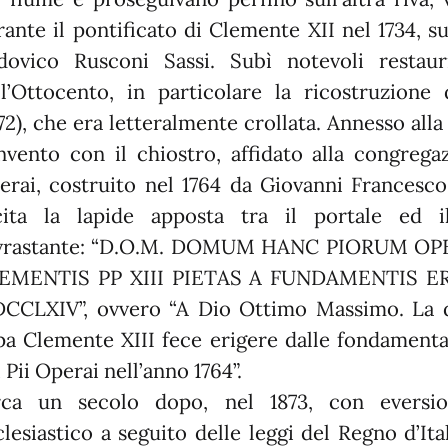
rante il pontificato di Clemente XII nel 1734, s
dovico Rusconi Sassi. Subì notevoli restau
ll’Ottocento, in particolare la ricostruzione 
72), che era letteralmente crollata. Annesso alla 
nvento con il chiostro, affidato alla congrega
erai, costruito nel 1764 da Giovanni Francesco
cita la lapide apposta tra il portale ed i
vrastante: “D.O.M. DOMUM HANC PIORUM O
EMENTIS PP XIII PIETAS A FUNDAMENTIS E
CCLXIV”, ovvero “A Dio Ottimo Massimo. La 
pa Clemente XIII fece erigere dalle fondamenta
 Pii Operai nell’anno 1764”.
rca un secolo dopo, nel 1873, con eversion
lesiastico a seguito delle leggi del Regno d’Ita