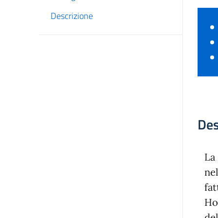
Descrizione
Des
La
ne
fa
Ho
de