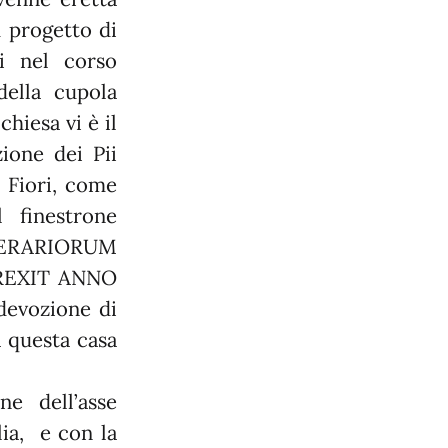
u progetto di
ri nel corso
della cupola
chiesa vi è il
zione dei Pii
 Fiori, come
l finestrone
PERARIORUM
REXIT ANNO
devozione di
 questa casa
e dell’asse
lia, e con la