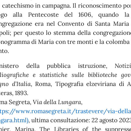
l catechismo in campagna. Il riconoscimento po
ogo alla Pentecoste del 1606, quando la
ngregazione era nel Convento di Santa Maria
poli; per questo lo stemma della congregazione
nogramma di Maria con tre monti e la colomba d
nto.
nistero della pubblica istruzione,
Notiz
bliografiche e statistiche sulle biblioteche go
gno d’Italia
, Roma, Tipografia elzeviriana di A
eras, 1893.
ma Segreta,
Via della Lungara
,
tps://www.romasegreta.it/trastevere/via-della
ngara.html)
, ultima consultazione: 22 agosto 202
nier, Marina, The Libraries of the suppress