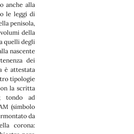
so anche alla
o le leggi di
ella penisola,
 volumi della
 quelli degli
dalla nascente
rtenenza dei
a è attestata
tro tipologie
on la scritta
; tondo ad
 AM (simbolo
sormontato da
lla corona: