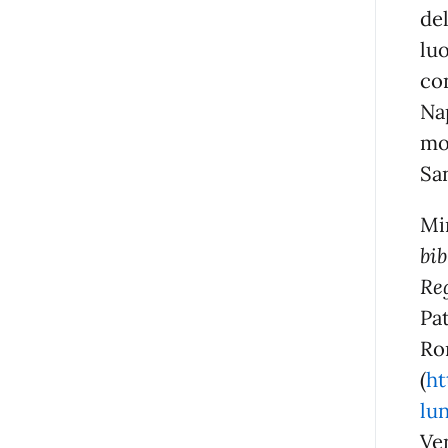
de
lu
co
Na
mo
Sa
Mi
bi
Re
Pat
Ro
(
ht
lu
Ve