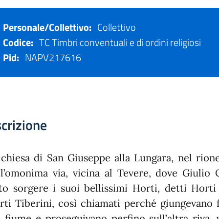
Personale/Collettivo:
Collettivo
Codice:
TC Timbri conventuali e di ordini religiosi
Pid:
NAPV217616
crizione
 chiesa di San Giuseppe alla Lungara, nel rion
ll’omonima via, vicina al Tevere, dove Giulio 
tto sorgere i suoi bellissimi Horti, detti Hort
rti Tiberini, così chiamati perché giungevano f
l fiume e proseguivano perfino sull’altra riva,