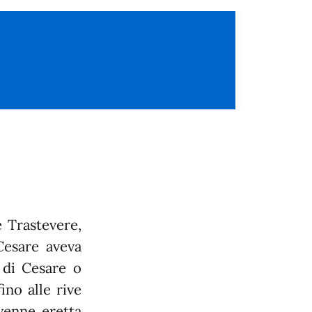
e Trastevere,
Cesare aveva
i di Cesare o
ino alle rive
 venne eretta