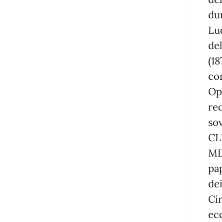
du
Lu
de
(18
co
Op
re
so
CL
MD
pa
dei
Ci
ecc