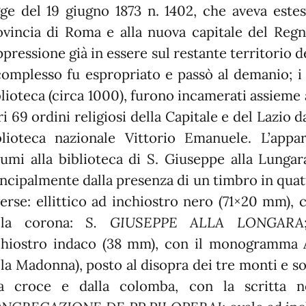
gge del 19 giugno 1873 n. 1402, che aveva este
ovincia di Roma e alla nuova capitale del Regn
pressione già in essere sul restante territorio d
 complesso fu espropriato e passò al demanio; i
lioteca (circa 1000), furono incamerati assieme a
ri 69 ordini religiosi della Capitale e del Lazio 
blioteca nazionale Vittorio Emanuele. L’appa
lumi alla biblioteca di S. Giuseppe alla Lungar
incipalmente dalla presenza di un timbro in quat
erse: ellittico ad inchiostro nero (71×20 mm), c
lla corona:
S. GIUSEPPE ALLA LONGARA
chiostro indaco (38 mm), con il monogramma
lla Madonna), posto al disopra dei tre monti e 
a croce e dalla colomba, con la scritta ne