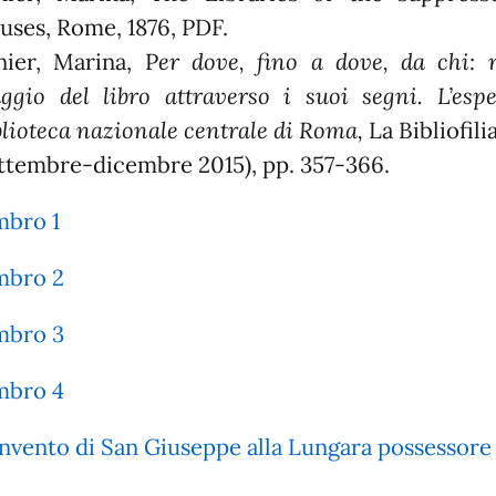
uses, Rome, 1876, PDF.
nier, Marina, P
er dove, fino a dove, da chi: r
aggio del libro attraverso i suoi segni. L’esp
blioteca nazionale centrale di Roma,
La Bibliofilia,
ettembre-dicembre 2015), pp. 357-366.
mbro 1
mbro 2
mbro 3
mbro 4
nvento di San Giuseppe alla Lungara possessore