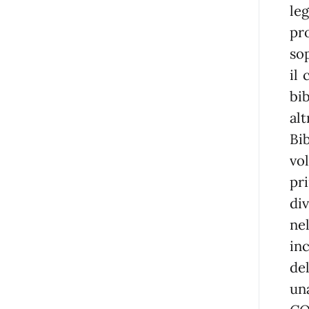
le
pr
sop
il
bib
alt
Bi
vo
pr
div
ne
in
de
un