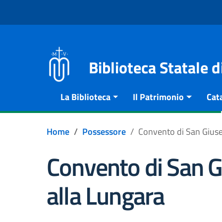
Vai al contenuto
Go to the navigation menu
Go to the footer
Biblioteca Statale 
La Biblioteca
Il Patrimonio
Cat
Home
Possessore
Convento di San Giuse
Convento di San 
alla Lungara