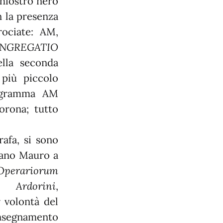
chiostro nero
n la presenza
ociate: AM,
NGREGATIO
lla seconda
 più piccolo
nogramma AM
orona; tutto
rafa, si sono
etano Mauro a
 Operariorum
i Ardorini
,
r volontà del
’insegnamento