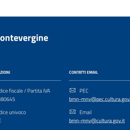
Montevergine
ZIONI
CONTATTI EMAIL
ice fiscale / Partita IVA
PEC
380645
bmn-mnv@pec.cultura.gov.
ice univoco
Email
E
bmn-mnv@cultura.gov.it