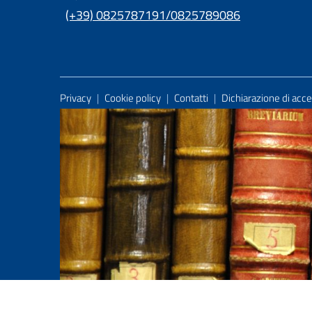
(+39) 0825787191/0825789086
Useful Links Section
Privacy
|
Cookie policy
|
Contatti
|
Dichiarazione di acces