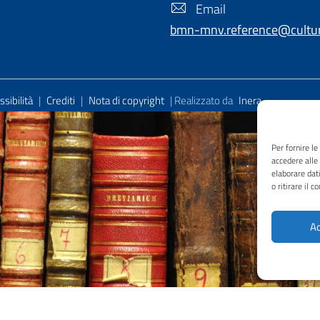
Email
bmn-mnv.reference@cultura
sibilità
|
Crediti
|
Nota di copyright
| Realizzato da
Inera
Per fornire l
accedere alle
elaborare dat
o ritirare il 
Ac