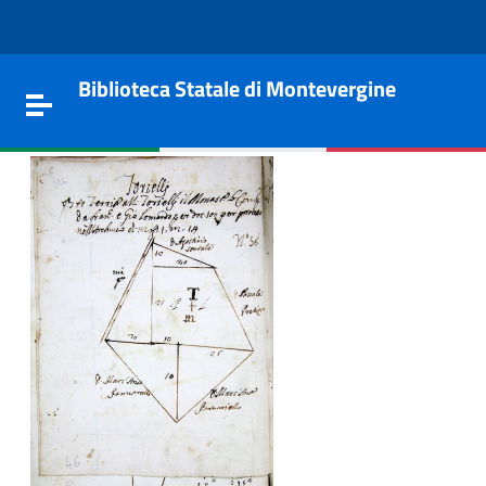
Vai al contenuto
Go to the navigation menu
Go to the footer
Biblioteca Statale di Montevergine
Toggle navigation
e