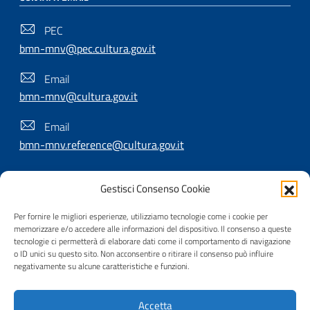
PEC
bmn-mnv@pec.cultura.gov.it
Email
bmn-mnv@cultura.gov.it
Email
bmn-mnv.reference@cultura.gov.it
Gestisci Consenso Cookie
SEGUICI SU
Per fornire le migliori esperienze, utilizziamo tecnologie come i cookie per
memorizzare e/o accedere alle informazioni del dispositivo. Il consenso a queste
tecnologie ci permetterà di elaborare dati come il comportamento di navigazione
o ID unici su questo sito. Non acconsentire o ritirare il consenso può influire
Useful Links Section
negativamente su alcune caratteristiche e funzioni.
Privacy
|
Cookie policy
|
Contatti
|
Dichiarazione di
accessibilità
|
Crediti
|
Nota di copyright
| Realizzato da
Accetta