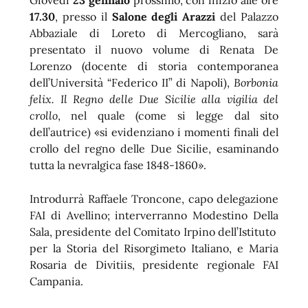
Giovedì
23 gennaio
prossimo, con inizio alle ore
17.30
, presso il
Salone degli Arazzi
del Palazzo
Abbaziale di Loreto di Mercogliano, sarà
presentato il nuovo volume di Renata De
Lorenzo (docente di storia contemporanea
dell’Università “Federico II” di Napoli),
Borbonia
felix. Il Regno delle Due Sicilie alla vigilia del
crollo
, nel quale (come si legge dal sito
dell’autrice) «si evidenziano i momenti finali del
crollo del regno delle Due Sicilie, esaminando
tutta la nevralgica fase 1848-1860».
 trasparente
Introdurrà Raffaele Troncone, capo delegazione
FAI di Avellino; interverranno Modestino Della
Sala, presidente del Comitato Irpino dell’Istituto
per la Storia del Risorgimeto Italiano, e Maria
Rosaria de Divitiis, presidente regionale FAI
Campania.