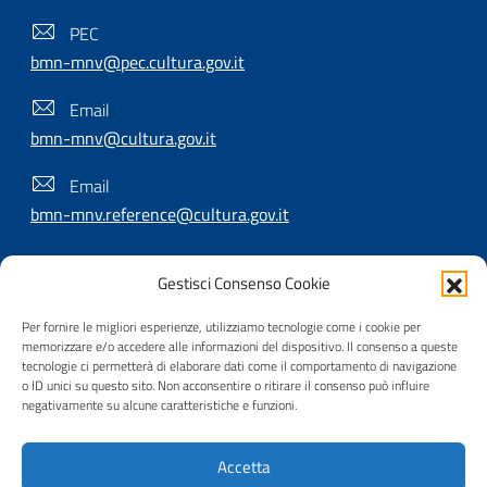
PEC
bmn-mnv@pec.cultura.gov.it
Email
bmn-mnv@cultura.gov.it
Email
bmn-mnv.reference@cultura.gov.it
Gestisci Consenso Cookie
SEGUICI SU
Per fornire le migliori esperienze, utilizziamo tecnologie come i cookie per
memorizzare e/o accedere alle informazioni del dispositivo. Il consenso a queste
tecnologie ci permetterà di elaborare dati come il comportamento di navigazione
o ID unici su questo sito. Non acconsentire o ritirare il consenso può influire
Useful Links Section
Privacy
|
Cookie policy
|
Contatti
|
Dichiarazione di
negativamente su alcune caratteristiche e funzioni.
accessibilità
|
Crediti
|
Nota di copyright
| Realizzato da
Accetta
Inera