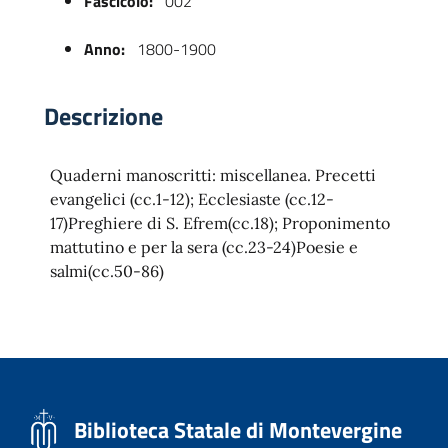
Fascicolo:
002
Anno:
1800-1900
Descrizione
Quaderni manoscritti: miscellanea. Precetti
evangelici (cc.1-12); Ecclesiaste (cc.12-
17)Preghiere di S. Efrem(cc.18); Proponimento
 trasparente
mattutino e per la sera (cc.23-24)Poesie e
salmi(cc.50-86)
Biblioteca Statale di Montevergine