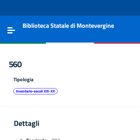
Vai al contenuto
Go to the navigation menu
Go to the footer
Biblioteca Statale di Montevergine
Toggle navigation
560
Tipologia
Inventario-secoli XIX-XX
Dettagli
e