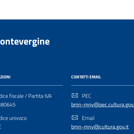
Montevergine
ZIONI
CONTATTI EMAIL
ice fiscale / Partita IVA
PEC
380645
bmn-mnv@pec.cultura.gov.
ice univoco
Email
E
bmn-mnv@cultura.gov.it