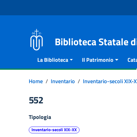
Vai al contenuto
Go to the navigation menu
Go to the footer
Biblioteca Statale 
La Biblioteca
Il Patrimonio
Cat
Home
Inventario
Inventario-secoli XIX-
552
Tipologia
Inventario-secoli XIX-XX