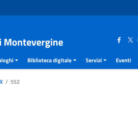
di Montevergine
aloghi
Biblioteca digitale
Servizi
Eventi
XX
552