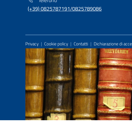
Telefono
(+39) 0825787191/0825789086
Useful Links Section
Privacy
|
Cookie policy
|
Contatti
|
Dichiarazione di acces