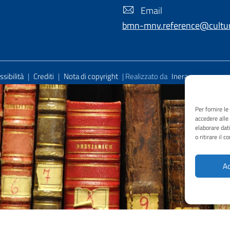
Email
bmn-mnv.reference@cultura
sibilità
|
Crediti
|
Nota di copyright
| Realizzato da
Inera
Per fornire l
accedere alle
elaborare dat
o ritirare il 
Ac