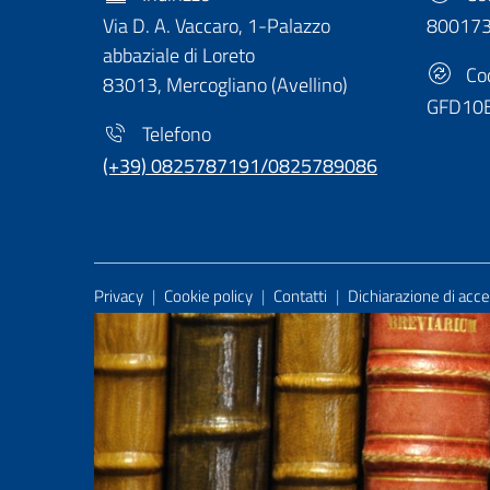
Via D. A. Vaccaro, 1-Palazzo
80017
abbaziale di Loreto
Cod
83013, Mercogliano (Avellino)
GFD10
Telefono
(+39) 0825787191/0825789086
Useful Links Section
Privacy
|
Cookie policy
|
Contatti
|
Dichiarazione di acces