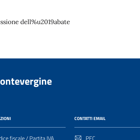
issione dell%u2019abate
Montevergine
ZIONI
CONTATTI EMAIL
ice fiscale / Partita IVA
PEC