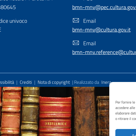
380645
bmn-mnv@pec.cultura.gov.
ice univoco
Email
E
bmn-mnv@cultura.gov.it
Email
bmn-mnv.reference@cultura
sibilità
|
Crediti
|
Nota di copyright
| Realizzato da
Inera
Per fornire l
accedere alle
elaborare dat
o ritirare il 
Ac