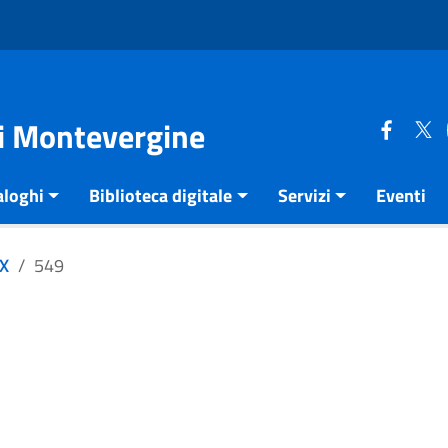
di Montevergine
aloghi
Biblioteca digitale
Servizi
Eventi
XX
549