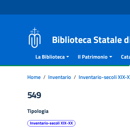
Vai al contenuto
Go to the navigation menu
Go to the footer
Biblioteca Statale 
La Biblioteca
Il Patrimonio
Cat
Home
Inventario
Inventario-secoli XIX-
549
Tipologia
Inventario-secoli XIX-XX