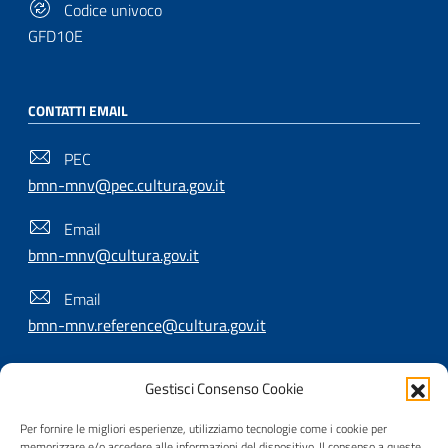
Codice univoco
GFD10E
CONTATTI EMAIL
PEC
bmn-mnv@pec.cultura.gov.it
Email
bmn-mnv@cultura.gov.it
Email
bmn-mnv.reference@cultura.gov.it
Gestisci Consenso Cookie
SEGUICI SU
Per fornire le migliori esperienze, utilizziamo tecnologie come i cookie per
memorizzare e/o accedere alle informazioni del dispositivo. Il consenso a queste