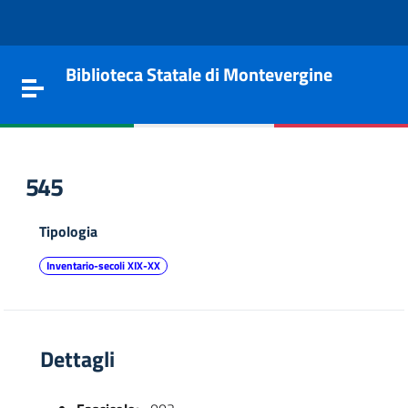
Vai al contenuto
Go to the navigation menu
Go to the footer
Biblioteca Statale di Montevergine
Toggle navigation
545
Tipologia
Inventario-secoli XIX-XX
Dettagli
e