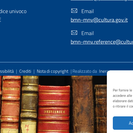
ice univoco
Email
E
bmn-mnv@cultura.gov.it
Email
bmn-mnv.reference@cultura
sibilità
|
Crediti
|
Nota di copyright
| Realizzato da
Inera
Per fornire l
accedere alle
elaborare dat
o ritirare il 
Ac