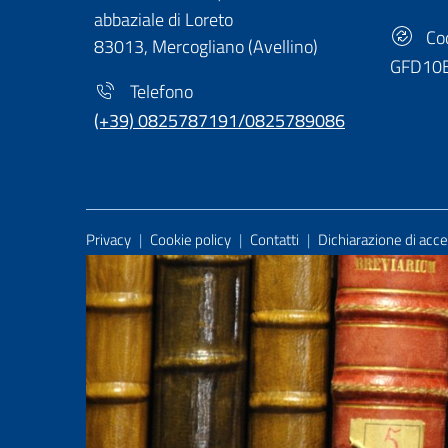
abbaziale di Loreto
Cod
83013, Mercogliano (Avellino)
GFD10
Telefono
(+39) 0825787191/0825789086
Useful Links Section
Privacy
|
Cookie policy
|
Contatti
|
Dichiarazione di acces