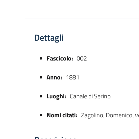
Dettagli
Fascicolo:
002
asparente
Anno:
1881
Luoghi:
Canale di Serino
Nomi citati:
Zagolino, Domenico, v