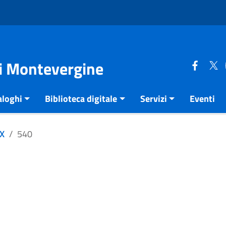
di Montevergine
aloghi
Biblioteca digitale
Servizi
Eventi
XX
540