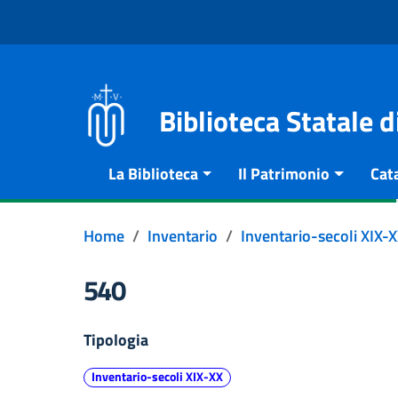
Vai al contenuto
Go to the navigation menu
Go to the footer
Biblioteca Statale 
La Biblioteca
Il Patrimonio
Cat
Home
Inventario
Inventario-secoli XIX-
540
Tipologia
Inventario-secoli XIX-XX