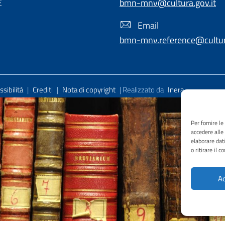
E
bmn-mnv@cultura.gov.it
Email
bmn-mnv.reference@cultura
sibilità
|
Crediti
|
Nota di copyright
| Realizzato da
Inera
Per fornire l
accedere alle
elaborare dat
o ritirare il 
Ac