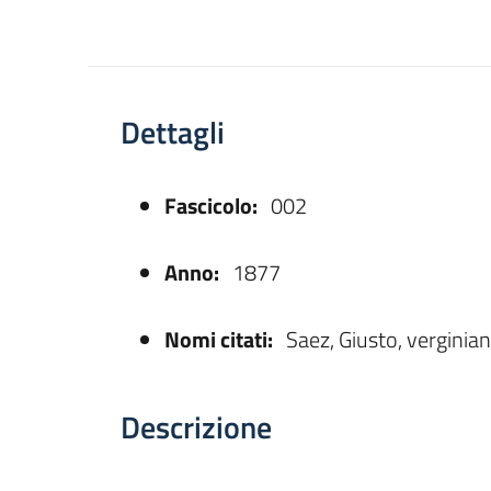
Dettagli
Fascicolo:
002
asparente
Anno:
1877
Nomi citati:
Saez, Giusto, verginia
Descrizione