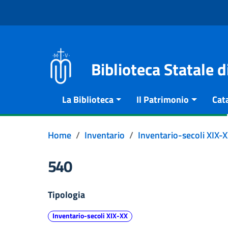
Vai al contenuto
Go to the navigation menu
Go to the footer
Biblioteca Statale 
La Biblioteca
Il Patrimonio
Cat
Home
Inventario
Inventario-secoli XIX-
540
Tipologia
Inventario-secoli XIX-XX