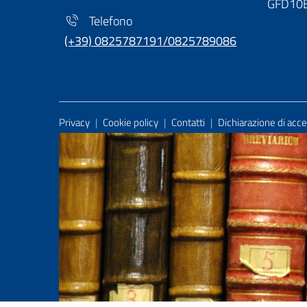
GFD10
Telefono
(+39) 0825787191/0825789086
Useful Links Section
Privacy
|
Cookie policy
|
Contatti
|
Dichiarazione di acces