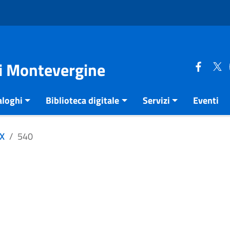
di Montevergine
aloghi
Biblioteca digitale
Servizi
Eventi
XX
540