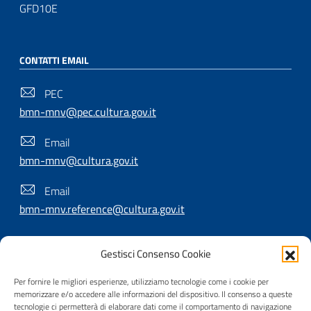
GFD10E
CONTATTI EMAIL
PEC
bmn-mnv@pec.cultura.gov.it
Email
bmn-mnv@cultura.gov.it
Email
bmn-mnv.reference@cultura.gov.it
Gestisci Consenso Cookie
SEGUICI SU
Per fornire le migliori esperienze, utilizziamo tecnologie come i cookie per
memorizzare e/o accedere alle informazioni del dispositivo. Il consenso a queste
tecnologie ci permetterà di elaborare dati come il comportamento di navigazione