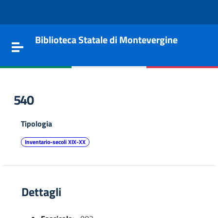
Vai al contenuto
Go to the navigation menu
Go to the footer
Biblioteca Statale di Montevergine
Toggle navigation
540
Tipologia
Inventario-secoli XIX-XX
Dettagli
e