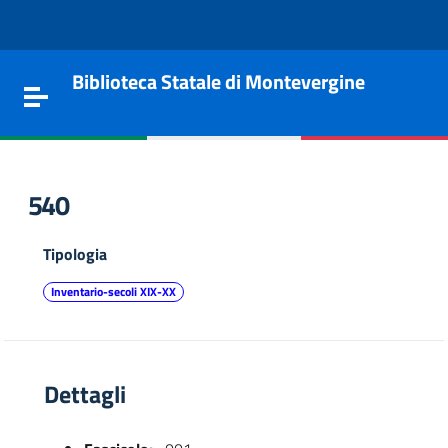
Vai al contenuto
Go to the navigation menu
Go to the footer
Biblioteca Statale di Montevergine
Toggle navigation
540
Tipologia
Inventario-secoli XIX-XX
Dettagli
e