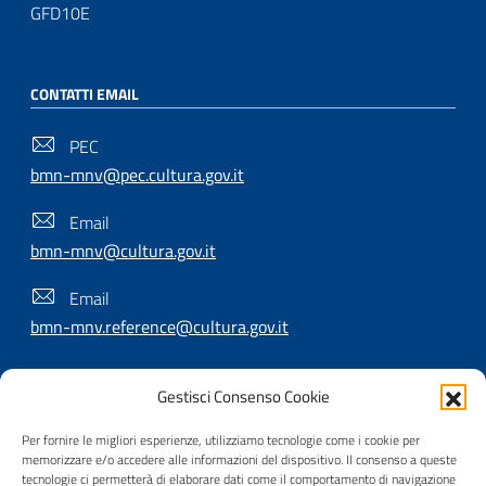
GFD10E
CONTATTI EMAIL
PEC
bmn-mnv@pec.cultura.gov.it
Email
bmn-mnv@cultura.gov.it
Email
bmn-mnv.reference@cultura.gov.it
Gestisci Consenso Cookie
SEGUICI SU
Per fornire le migliori esperienze, utilizziamo tecnologie come i cookie per
memorizzare e/o accedere alle informazioni del dispositivo. Il consenso a queste
tecnologie ci permetterà di elaborare dati come il comportamento di navigazione