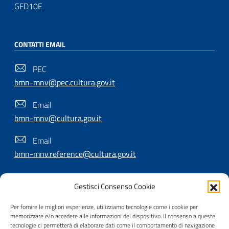
GFD10E
CONTATTI EMAIL
PEC
bmn-mnv@pec.cultura.gov.it
Email
bmn-mnv@cultura.gov.it
Email
bmn-mnv.reference@cultura.gov.it
Gestisci Consenso Cookie
SEGUICI SU
Per fornire le migliori esperienze, utilizziamo tecnologie come i cookie per
memorizzare e/o accedere alle informazioni del dispositivo. Il consenso a queste
tecnologie ci permetterà di elaborare dati come il comportamento di navigazione