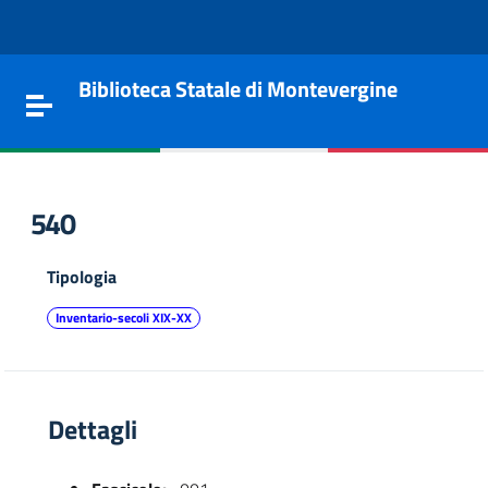
Vai al contenuto
Go to the navigation menu
Go to the footer
Biblioteca Statale di Montevergine
Toggle navigation
540
Tipologia
Inventario-secoli XIX-XX
Dettagli
e