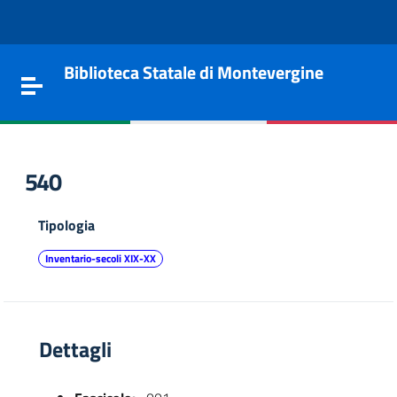
Vai al contenuto
Go to the navigation menu
Go to the footer
Biblioteca Statale di Montevergine
Toggle navigation
540
Tipologia
Inventario-secoli XIX-XX
Dettagli
e