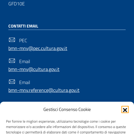
GFD10E
CONTATTI EMAIL
PEC
bmn-mnv@pec.cultura.gov.it
Email
bmn-mnv@cultura.gov.it
Email
bmn-mnv.reference@cultura.gov.it
Gestisci Consenso Cookie
SEGUICI SU
Per fornire le migliori esperienze, utilizziamo tecnologie come i cookie per
memorizzare e/o accedere alle informazioni del dispositivo. Il consenso a queste
tecnologie ci permetterà di elaborare dati come il comportamento di navigazione