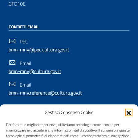
GFD10E
CONTATTI EMAIL
PEC
bmn-mnv@pec.cultura.gov.it
Email
bmn-mnv@cultura.gov.it
Email
bmn-mnv.reference@cultura.gov.it
Gestisci Consenso Cookie
SEGUICI SU
Per fornire le migliori esperienze, utilizziamo tecnologie come i cookie per
memorizzare e/o accedere alle informazioni del dispositivo. Il consenso a queste
tecnologie ci permetterà di elaborare dati come il comportamento di navigazione