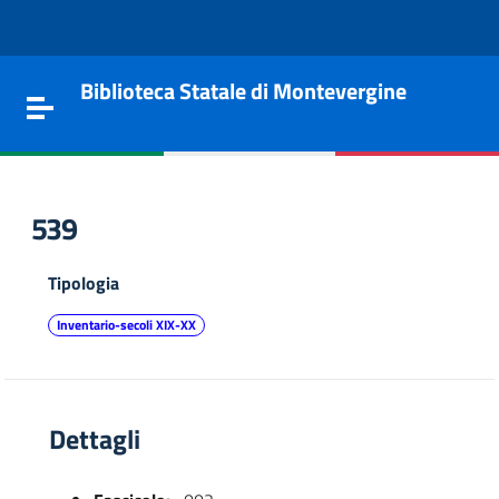
Vai al contenuto
Go to the navigation menu
Go to the footer
Biblioteca Statale di Montevergine
Toggle navigation
539
Tipologia
Inventario-secoli XIX-XX
Dettagli
e