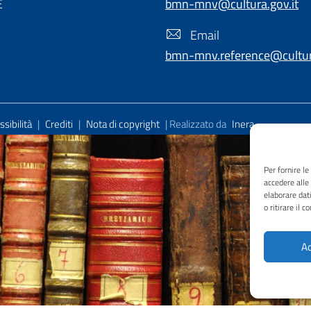
E
bmn-mnv@cultura.gov.it
Email
bmn-mnv.reference@cultura
sibilità
|
Crediti
|
Nota di copyright
| Realizzato da
Inera
Per fornire l
accedere alle
elaborare dat
o ritirare il 
Ac