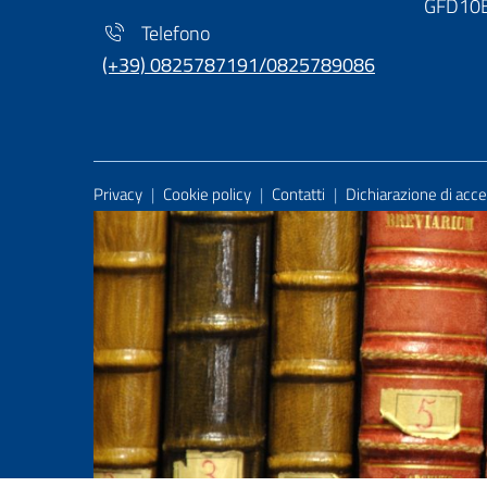
GFD10
Telefono
(+39) 0825787191/0825789086
Useful Links Section
Privacy
|
Cookie policy
|
Contatti
|
Dichiarazione di acces