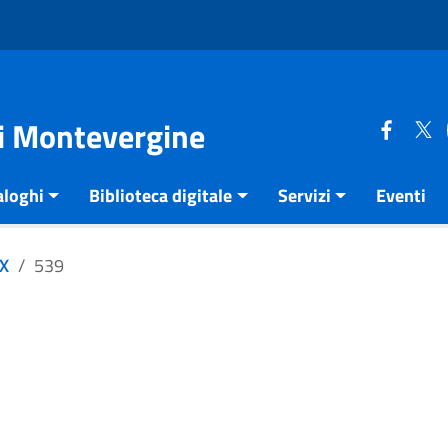
di Montevergine
aloghi
Biblioteca digitale
Servizi
Eventi
XX
539