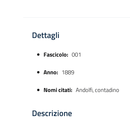
Dettagli
Fascicolo:
001
asparente
Anno:
1889
Nomi citati:
Andolfi, contadino
Descrizione