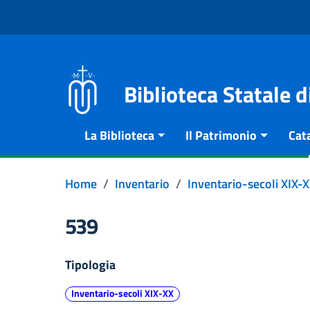
Vai al contenuto
Go to the navigation menu
Go to the footer
Biblioteca Statale 
La Biblioteca
Il Patrimonio
Cat
Home
Inventario
Inventario-secoli XIX-
539
Tipologia
Inventario-secoli XIX-XX