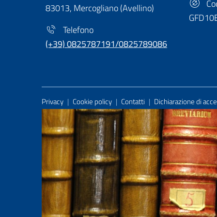
Cod
83013, Mercogliano (Avellino)
GFD10
Telefono
(+39) 0825787191/0825789086
Useful Links Section
Privacy
|
Cookie policy
|
Contatti
|
Dichiarazione di acces