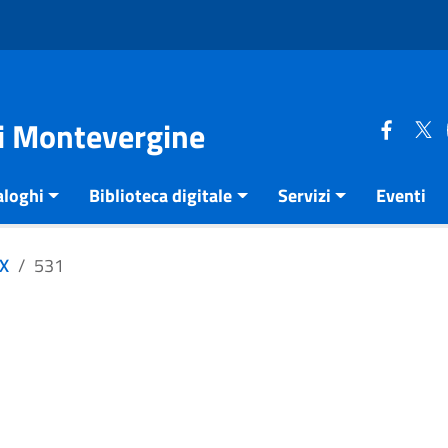
di Montevergine
aloghi
Biblioteca digitale
Servizi
Eventi
XX
531