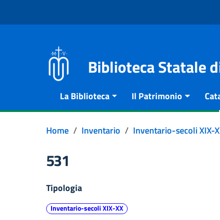
Vai al contenuto
Go to the navigation menu
Go to the footer
Biblioteca Statale 
La Biblioteca
Il Patrimonio
Cat
Home
Inventario
Inventario-secoli XIX-
531
Tipologia
Inventario-secoli XIX-XX