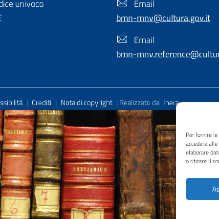
ice univoco
Email
E
bmn-mnv@cultura.gov.it
Email
bmn-mnv.reference@cultura
sibilità
|
Crediti
|
Nota di copyright
| Realizzato da
Inera
Per fornire l
accedere alle
elaborare dat
o ritirare il 
Ac