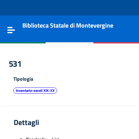
Vai al contenuto
Go to the navigation menu
Go to the footer
Biblioteca Statale di Montevergine
Toggle navigation
531
Tipologia
Inventario-secoli XIX-XX
Dettagli
e