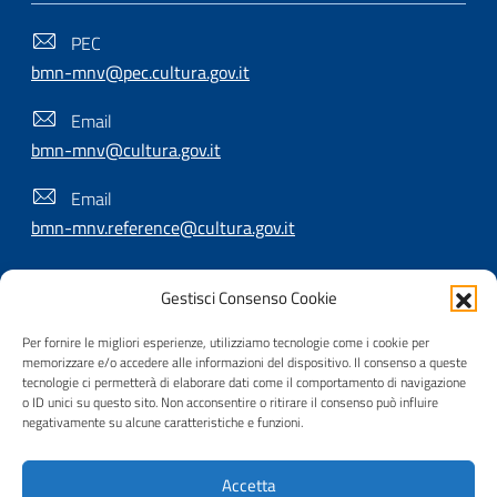
PEC
bmn-mnv@pec.cultura.gov.it
Email
bmn-mnv@cultura.gov.it
Email
bmn-mnv.reference@cultura.gov.it
Gestisci Consenso Cookie
SEGUICI SU
Per fornire le migliori esperienze, utilizziamo tecnologie come i cookie per
memorizzare e/o accedere alle informazioni del dispositivo. Il consenso a queste
tecnologie ci permetterà di elaborare dati come il comportamento di navigazione
o ID unici su questo sito. Non acconsentire o ritirare il consenso può influire
Useful Links Section
Privacy
|
Cookie policy
|
Contatti
|
Dichiarazione di
negativamente su alcune caratteristiche e funzioni.
accessibilità
|
Crediti
|
Nota di copyright
| Realizzato da
Accetta
Inera