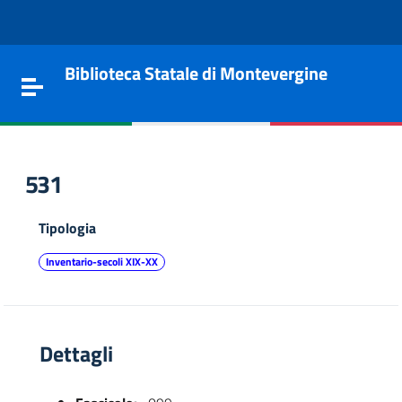
Vai al contenuto
Go to the navigation menu
Go to the footer
Biblioteca Statale di Montevergine
Toggle navigation
531
Tipologia
Inventario-secoli XIX-XX
Dettagli
e