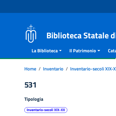
Vai al contenuto
Go to the navigation menu
Go to the footer
Biblioteca Statale 
La Biblioteca
Il Patrimonio
Cat
Home
Inventario
Inventario-secoli XIX-
531
Tipologia
Inventario-secoli XIX-XX