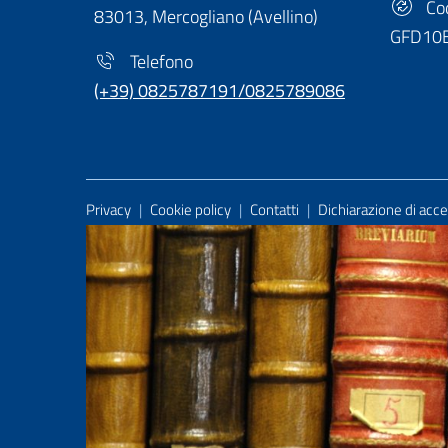
Cod
83013, Mercogliano (Avellino)
GFD10
Telefono
(+39) 0825787191/0825789086
Useful Links Section
Privacy
|
Cookie policy
|
Contatti
|
Dichiarazione di acces