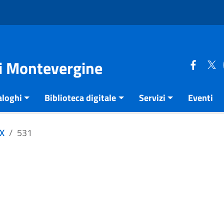
di Montevergine
aloghi
Biblioteca digitale
Servizi
Eventi
XX
531