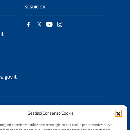
SEGUICI SU
it
.gov.it
Gestisci Consenso Cookie
e migliori esperienze, utilizziamo tecnologie come i cookie per memorizzare e/o
 informazioni del dispositivo. Il consenso a queste tecnologie ci permetterà di