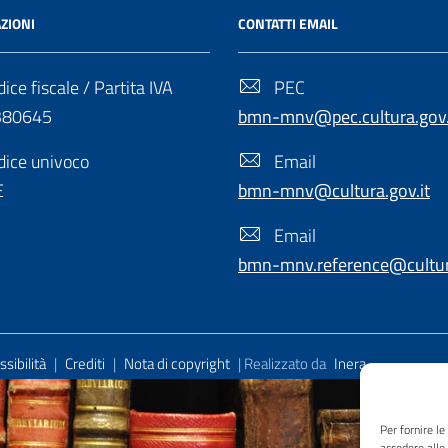
ZIONI
CONTATTI EMAIL
ice fiscale / Partita IVA
PEC
380645
bmn-mnv@pec.cultura.gov.
ice univoco
Email
E
bmn-mnv@cultura.gov.it
Email
bmn-mnv.reference@cultura
sibilità
|
Crediti
|
Nota di copyright
| Realizzato da
Inera
Per fornire l
accedere alle