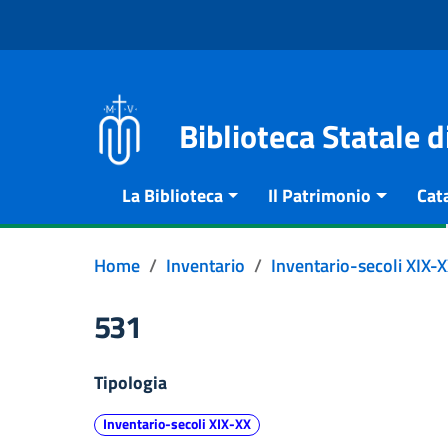
Vai al contenuto
Go to the navigation menu
Go to the footer
Biblioteca Statale 
La Biblioteca
Il Patrimonio
Cat
Home
Inventario
Inventario-secoli XIX-
531
Tipologia
Inventario-secoli XIX-XX