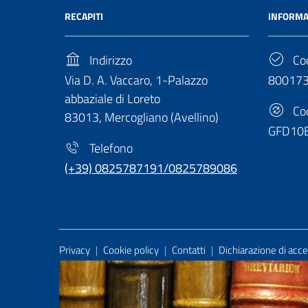
RECAPITI
INFORMA
Indirizzo
Cod
Via D. A. Vaccaro, 1-Palazzo
80017
abbaziale di Loreto
Cod
83013, Mercogliano (Avellino)
GFD10
Telefono
(+39) 0825787191/0825789086
Useful Links Section
Privacy
|
Cookie policy
|
Contatti
|
Dichiarazione di acces