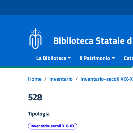
Vai al contenuto
Go to the navigation menu
Go to the footer
Biblioteca Statale 
La Biblioteca
Il Patrimonio
Cat
Home
Inventario
Inventario-secoli XIX-
528
Tipologia
Inventario-secoli XIX-XX