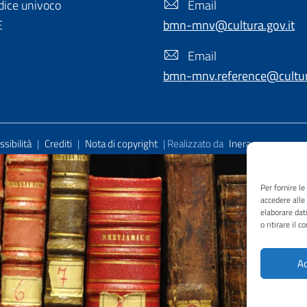
ice univoco
Email
E
bmn-mnv@cultura.gov.it
Email
bmn-mnv.reference@cultura
sibilità
|
Crediti
|
Nota di copyright
| Realizzato da
Inera
Per fornire l
accedere alle
elaborare dat
o ritirare il 
Ac