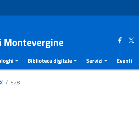
di Montevergine
aloghi
Biblioteca digitale
Servizi
Eventi
XX
528