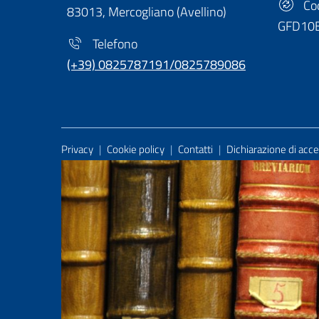
Cod
83013, Mercogliano (Avellino)
GFD10
Telefono
(+39) 0825787191/0825789086
Useful Links Section
Privacy
|
Cookie policy
|
Contatti
|
Dichiarazione di acces