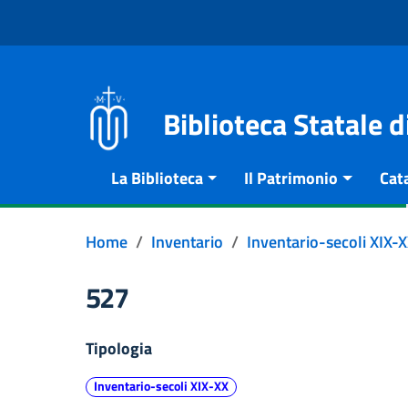
Vai al contenuto
Go to the navigation menu
Go to the footer
Biblioteca Statale 
La Biblioteca
Il Patrimonio
Cat
Home
Inventario
Inventario-secoli XIX-
527
Tipologia
Inventario-secoli XIX-XX