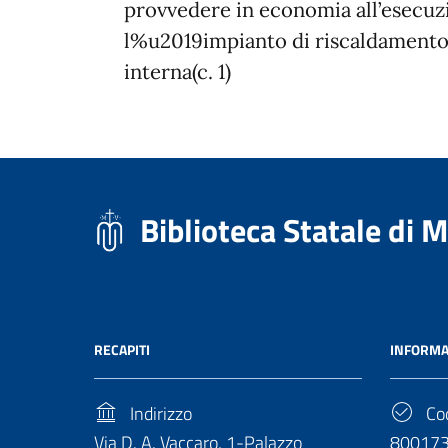
provvedere in economia all’esecuzio
l%u2019impianto di riscaldamento n
interna(c. 1)
Biblioteca Statale di 
RECAPITI
INFORMA
Indirizzo
Cod
Via D. A. Vaccaro, 1-Palazzo
80017