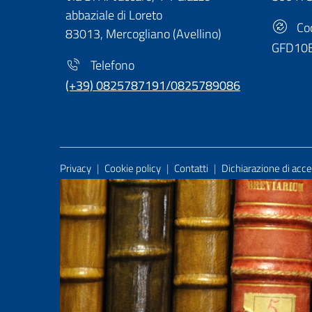
abbaziale di Loreto
Cod
83013, Mercogliano (Avellino)
GFD10
Telefono
(+39) 0825787191/0825789086
Useful Links Section
Privacy
|
Cookie policy
|
Contatti
|
Dichiarazione di acces