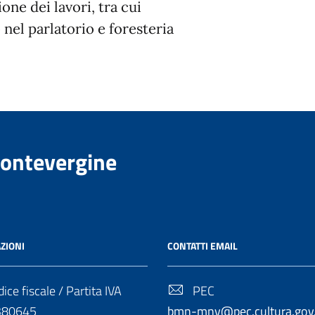
ne dei lavori, tra cui
el parlatorio e foresteria
Montevergine
ZIONI
CONTATTI EMAIL
ice fiscale / Partita IVA
PEC
380645
bmn-mnv@pec.cultura.gov.