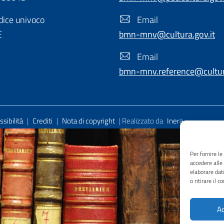
ice univoco
Email
E
bmn-mnv@cultura.gov.it
Email
bmn-mnv.reference@cultura
sibilità
|
Crediti
|
Nota di copyright
| Realizzato da
Inera
Per fornire l
accedere alle
elaborare dat
o ritirare il 
Ac