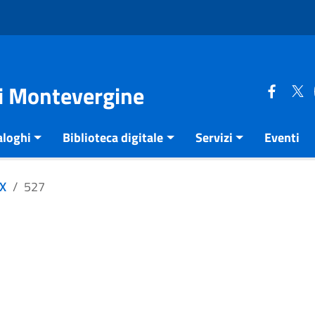
di Montevergine
aloghi
Biblioteca digitale
Servizi
Eventi
XX
527