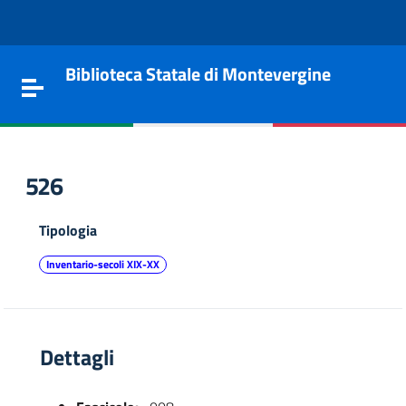
Vai al contenuto
Go to the navigation menu
Go to the footer
Biblioteca Statale di Montevergine
Toggle navigation
526
Tipologia
Inventario-secoli XIX-XX
Dettagli
e