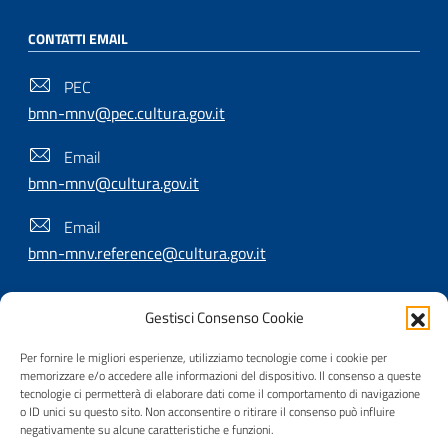
CONTATTI EMAIL
PEC
bmn-mnv@pec.cultura.gov.it
Email
bmn-mnv@cultura.gov.it
Email
bmn-mnv.reference@cultura.gov.it
Gestisci Consenso Cookie
SEGUICI SU
Per fornire le migliori esperienze, utilizziamo tecnologie come i cookie per
memorizzare e/o accedere alle informazioni del dispositivo. Il consenso a queste
tecnologie ci permetterà di elaborare dati come il comportamento di navigazione
o ID unici su questo sito. Non acconsentire o ritirare il consenso può influire
Useful Links Section
Privacy
|
Cookie policy
|
Contatti
|
Dichiarazione di
negativamente su alcune caratteristiche e funzioni.