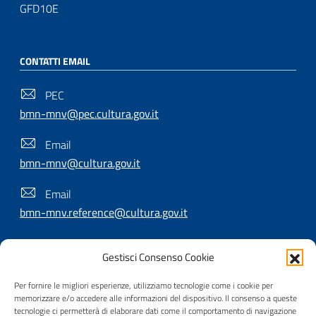
GFD10E
CONTATTI EMAIL
PEC
bmn-mnv@pec.cultura.gov.it
Email
bmn-mnv@cultura.gov.it
Email
bmn-mnv.reference@cultura.gov.it
Gestisci Consenso Cookie
SEGUICI SU
Per fornire le migliori esperienze, utilizziamo tecnologie come i cookie per
memorizzare e/o accedere alle informazioni del dispositivo. Il consenso a queste
tecnologie ci permetterà di elaborare dati come il comportamento di navigazione