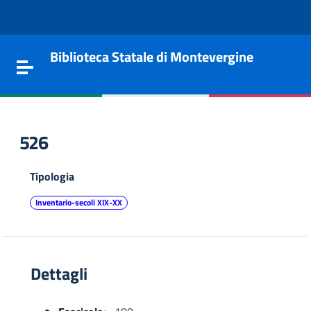
Vai al contenuto
Go to the navigation menu
Go to the footer
Biblioteca Statale di Montevergine
Toggle navigation
526
Tipologia
Inventario-secoli XIX-XX
Dettagli
e