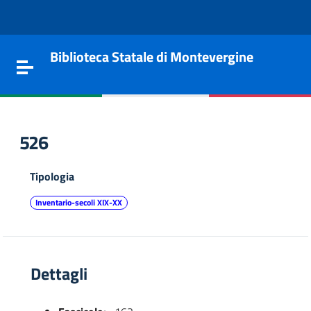
Vai al contenuto
Go to the navigation menu
Go to the footer
Biblioteca Statale di Montevergine
Toggle navigation
526
Tipologia
Inventario-secoli XIX-XX
Dettagli
e