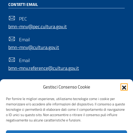
CONTATTI EMAIL
PEC
bmn-mnv@pec.cultura.gov.it
Email
bmn-mnv@cultura.gov.it
Email
bmn-mnv.reference@cultura.gov.it
Gestisci Consenso Cookie
SEGUICI SU
Per fornire le migliori esperienze, utilizziamo tecnologie come i cookie per
memorizzare e/o accedere alle informazioni del dispositivo. Il consenso a queste
tecnologie ci permetterà di elaborare dati come il comportamento di navigazione
o ID unici su questo sito. Non acconsentire o ritirare il consenso può influire
Useful Links Section
Privacy
|
Cookie policy
|
Contatti
|
Dichiarazione di
negativamente su alcune caratteristiche e funzioni.
accessibilità
|
Crediti
|
Nota di copyright
| Realizzato da