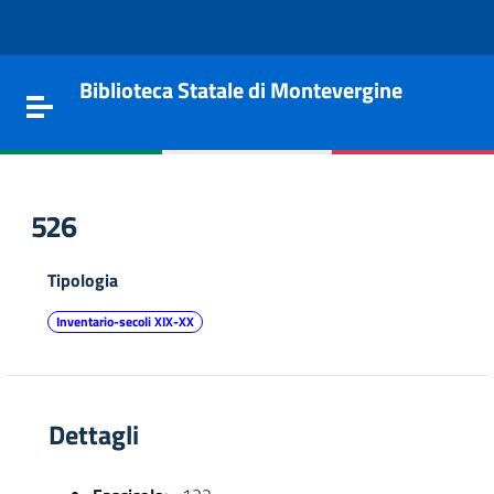
Vai al contenuto
Go to the navigation menu
Go to the footer
Biblioteca Statale di Montevergine
Toggle navigation
526
Tipologia
Inventario-secoli XIX-XX
Dettagli
e