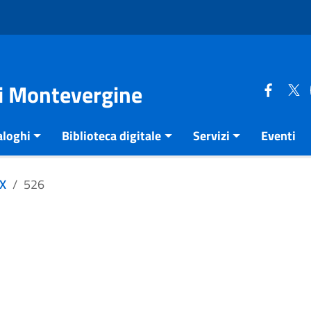
di Montevergine
aloghi
Biblioteca digitale
Servizi
Eventi
XX
526