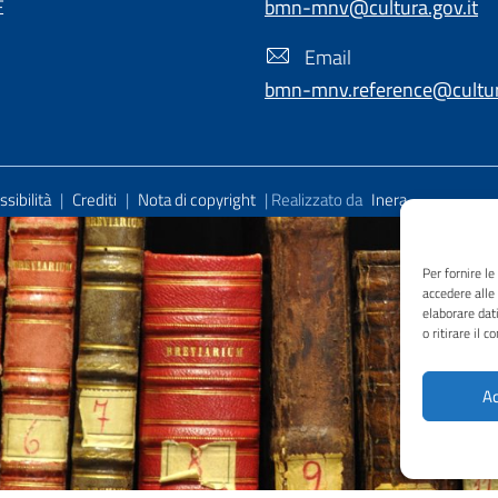
E
bmn-mnv@cultura.gov.it
Email
bmn-mnv.reference@cultura
sibilità
|
Crediti
|
Nota di copyright
| Realizzato da
Inera
Per fornire l
accedere alle
elaborare dat
o ritirare il 
Ac