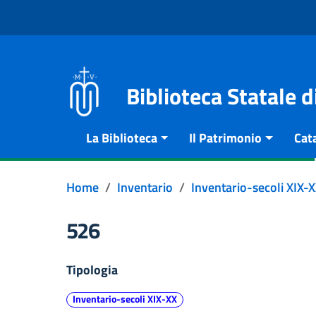
Vai al contenuto
Go to the navigation menu
Go to the footer
Biblioteca Statale 
La Biblioteca
Il Patrimonio
Cat
Home
Inventario
Inventario-secoli XIX-
526
Tipologia
Inventario-secoli XIX-XX