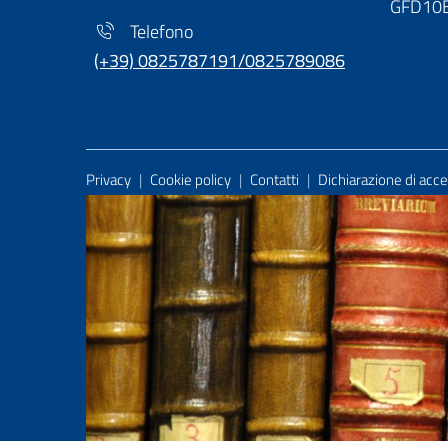
GFD10
Telefono
(+39) 0825787191/0825789086
Useful Links Section
Privacy
|
Cookie policy
|
Contatti
|
Dichiarazione di acces