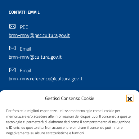
CONTATTI EMAIL
PEC
bmn-mnv@pec.cultura.gov.it
Email
bmn-mnv@cultura.gov.it
Email
bmn-mnv.reference@cultura.gov.it
Gestisci Consenso Cookie
SEGUICI SU
Per fornire le migliori esperienze, utilizziamo tecnologie come i cookie per
memorizzare e/o accedere alle informazioni del dispositivo. Il consenso a queste
tecnologie ci permetterà di elaborare dati come il comportamento di navigazione
o ID unici su questo sito. Non acconsentire o ritirare il consenso può influire
Useful Links Section
Privacy
|
Cookie policy
|
Contatti
|
Dichiarazione di
negativamente su alcune caratteristiche e funzioni.