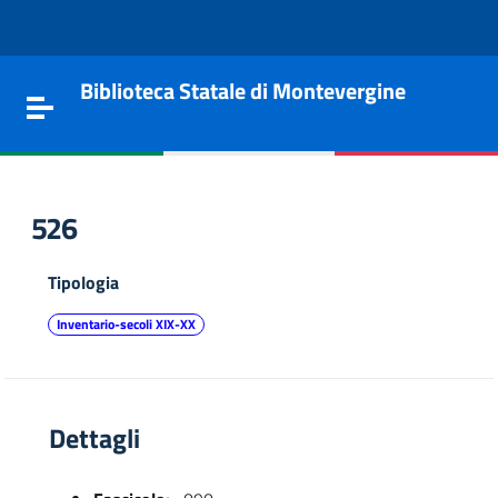
Vai al contenuto
Go to the navigation menu
Go to the footer
Biblioteca Statale di Montevergine
Toggle navigation
526
Tipologia
Inventario-secoli XIX-XX
Dettagli
e