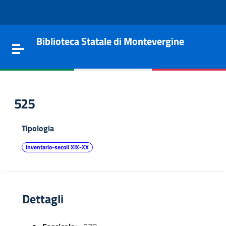
Vai al contenuto
Go to the navigation menu
Go to the footer
Biblioteca Statale di Montevergine
Toggle navigation
525
Tipologia
Inventario-secoli XIX-XX
Dettagli
e