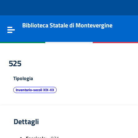
Vai al contenuto
Go to the navigation menu
Go to the footer
Biblioteca Statale di Montevergine
Toggle navigation
525
Tipologia
Inventario-secoli XIX-XX
Dettagli
e