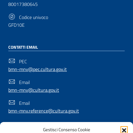
80017380645
Codice univoco
GFD10E
CONTATTI EMAIL
PEC
bmn-mnv@pec.cultura.gov.it
Email
bmn-mnv@cultura.gov.it
Email
bmn-mnv.reference@cultura.gov.it
Gestisci Consenso Cookie
SEGUICI SU