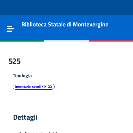
Vai al contenuto
Go to the navigation menu
Go to the footer
Biblioteca Statale di Montevergine
Toggle navigation
525
Tipologia
Inventario-secoli XIX-XX
Dettagli
e