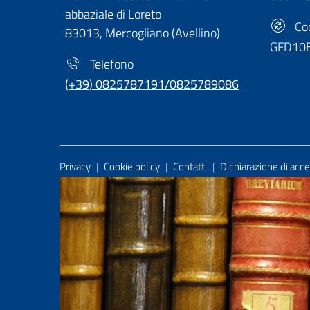
abbaziale di Loreto
Cod
83013, Mercogliano (Avellino)
GFD10
Telefono
(+39) 0825787191/0825789086
Useful Links Section
Privacy
|
Cookie policy
|
Contatti
|
Dichiarazione di acces