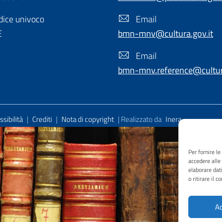
ice univoco
Email
E
bmn-mnv@cultura.gov.it
Email
bmn-mnv.reference@cultura
sibilità
|
Crediti
|
Nota di copyright
| Realizzato da
Inera
Per fornire l
accedere alle
elaborare dat
o ritirare il 
Ac