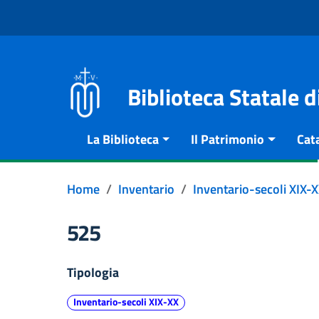
Vai al contenuto
Go to the navigation menu
Go to the footer
Biblioteca Statale 
La Biblioteca
Il Patrimonio
Cat
Home
Inventario
Inventario-secoli XIX-
525
Tipologia
Inventario-secoli XIX-XX