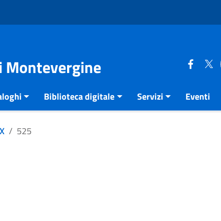
di Montevergine
aloghi
Biblioteca digitale
Servizi
Eventi
XX
525