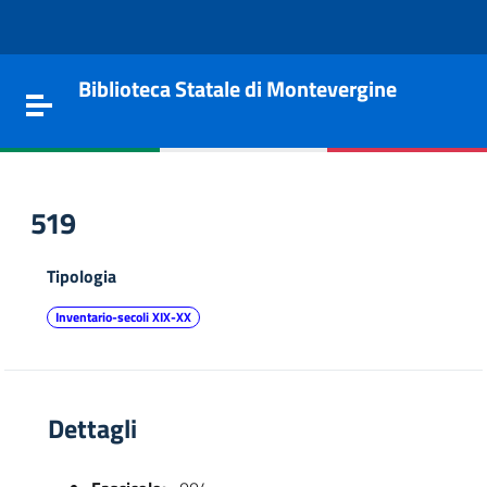
Vai al contenuto
Go to the navigation menu
Go to the footer
Biblioteca Statale di Montevergine
Toggle navigation
519
Tipologia
Inventario-secoli XIX-XX
Dettagli
e