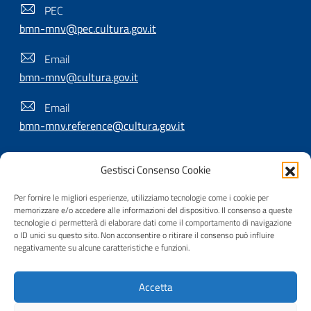
PEC
bmn-mnv@pec.cultura.gov.it
Email
bmn-mnv@cultura.gov.it
Email
bmn-mnv.reference@cultura.gov.it
Gestisci Consenso Cookie
SEGUICI SU
Per fornire le migliori esperienze, utilizziamo tecnologie come i cookie per
memorizzare e/o accedere alle informazioni del dispositivo. Il consenso a queste
tecnologie ci permetterà di elaborare dati come il comportamento di navigazione
o ID unici su questo sito. Non acconsentire o ritirare il consenso può influire
Useful Links Section
Privacy
|
Cookie policy
|
Contatti
|
Dichiarazione di
negativamente su alcune caratteristiche e funzioni.
accessibilità
|
Crediti
|
Nota di copyright
| Realizzato da
Accetta
Inera