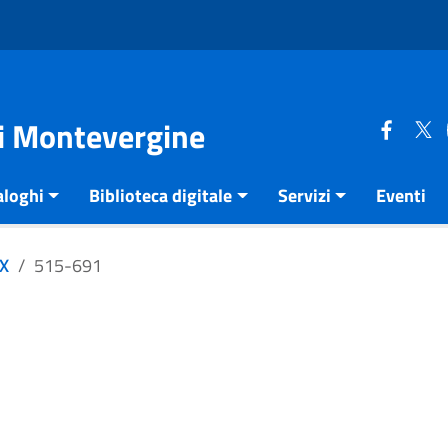
di Montevergine
aloghi
Biblioteca digitale
Servizi
Eventi
XX
515-691