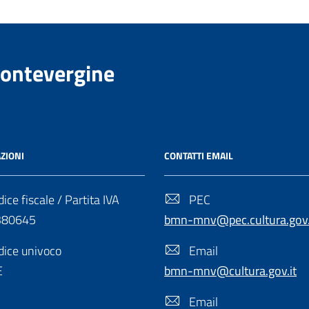
Montevergine
ZIONI
CONTATTI EMAIL
ice fiscale / Partita IVA
PEC
380645
bmn-mnv@pec.cultura.gov.
ice univoco
Email
E
bmn-mnv@cultura.gov.it
Email