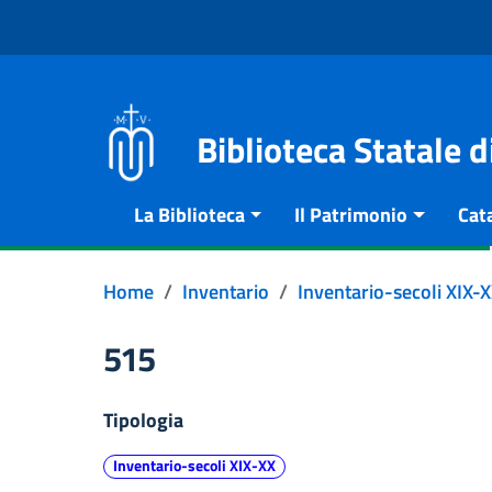
Vai al contenuto
Go to the navigation menu
Go to the footer
Biblioteca Statale 
La Biblioteca
Il Patrimonio
Cat
Home
Inventario
Inventario-secoli XIX-
515
Tipologia
Inventario-secoli XIX-XX