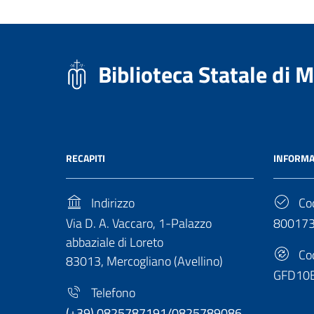
Biblioteca Statale di 
RECAPITI
INFORMA
Indirizzo
Cod
Via D. A. Vaccaro, 1-Palazzo
80017
abbaziale di Loreto
Cod
83013, Mercogliano (Avellino)
GFD10
Telefono
(+39) 0825787191/0825789086