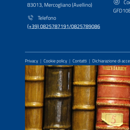
Cod
83013, Mercogliano (Avellino)
GFD10
Telefono
(+39) 0825787191/0825789086
Useful Links Section
Privacy
|
Cookie policy
|
Contatti
|
Dichiarazione di acces