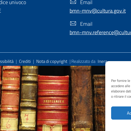
ice univoco
Email
E
bmn-mnv@cultura.gov.it
Email
bmn-mnv.reference@cultura
sibilità
|
Crediti
|
Nota di copyright
| Realizzato da
Inera
Per fornire l
accedere alle
elaborare dat
o ritirare il 
Ac