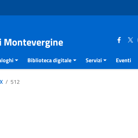
di Montevergine
aloghi
Biblioteca digitale
Servizi
Eventi
XX
512