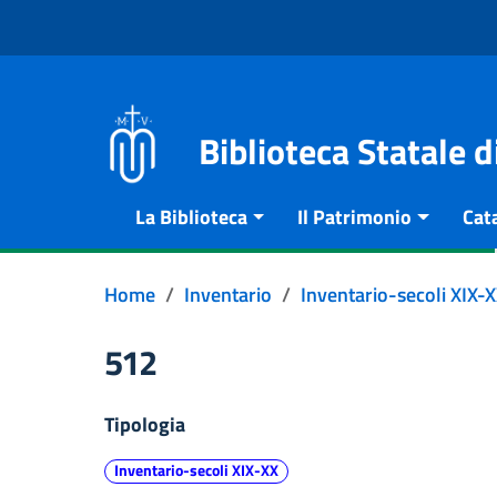
Vai al contenuto
Go to the navigation menu
Go to the footer
Biblioteca Statale 
La Biblioteca
Il Patrimonio
Cat
Home
Inventario
Inventario-secoli XIX-
512
Tipologia
Inventario-secoli XIX-XX