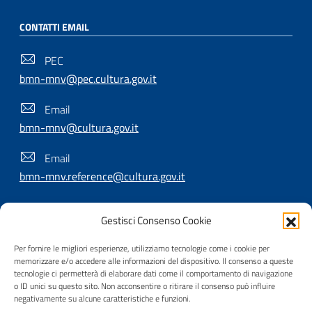
CONTATTI EMAIL
PEC
bmn-mnv@pec.cultura.gov.it
Email
bmn-mnv@cultura.gov.it
Email
bmn-mnv.reference@cultura.gov.it
Gestisci Consenso Cookie
SEGUICI SU
Per fornire le migliori esperienze, utilizziamo tecnologie come i cookie per
memorizzare e/o accedere alle informazioni del dispositivo. Il consenso a queste
tecnologie ci permetterà di elaborare dati come il comportamento di navigazione
o ID unici su questo sito. Non acconsentire o ritirare il consenso può influire
Useful Links Section
Privacy
|
Cookie policy
|
Contatti
|
Dichiarazione di
negativamente su alcune caratteristiche e funzioni.