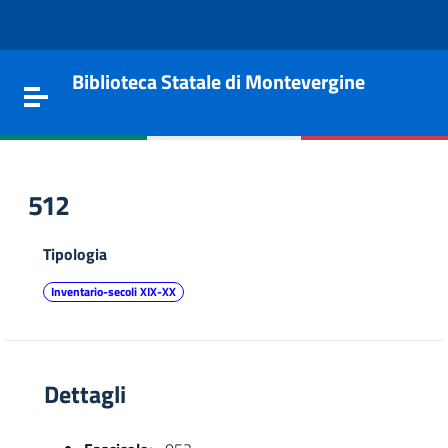
Vai al contenuto
Go to the navigation menu
Go to the footer
Biblioteca Statale di Montevergine
Toggle navigation
512
Tipologia
Inventario-secoli XIX-XX
Dettagli
e