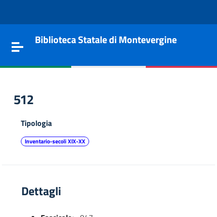
Vai al contenuto
Go to the navigation menu
Go to the footer
Biblioteca Statale di Montevergine
Toggle navigation
512
Tipologia
Inventario-secoli XIX-XX
Dettagli
e