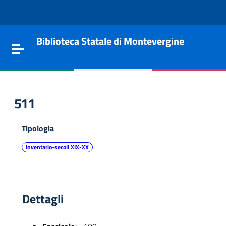
Vai al contenuto
Go to the navigation menu
Go to the footer
Biblioteca Statale di Montevergine
Toggle navigation
511
Tipologia
Inventario-secoli XIX-XX
Dettagli
e