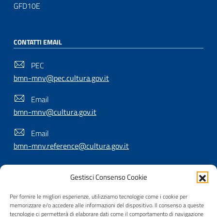
GFD10E
CONTATTI EMAIL
PEC
bmn-mnv@pec.cultura.gov.it
Email
bmn-mnv@cultura.gov.it
Email
bmn-mnv.reference@cultura.gov.it
Gestisci Consenso Cookie
SEGUICI SU
Per fornire le migliori esperienze, utilizziamo tecnologie come i cookie per
memorizzare e/o accedere alle informazioni del dispositivo. Il consenso a queste
tecnologie ci permetterà di elaborare dati come il comportamento di navigazione