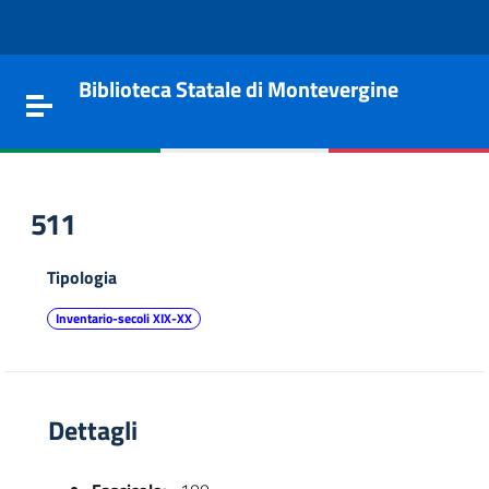
Vai al contenuto
Go to the navigation menu
Go to the footer
Biblioteca Statale di Montevergine
Toggle navigation
511
Tipologia
Inventario-secoli XIX-XX
Dettagli
e