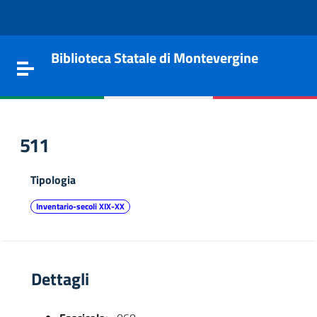
Vai al contenuto
Go to the navigation menu
Go to the footer
Biblioteca Statale di Montevergine
Toggle navigation
511
Tipologia
Inventario-secoli XIX-XX
Dettagli
e