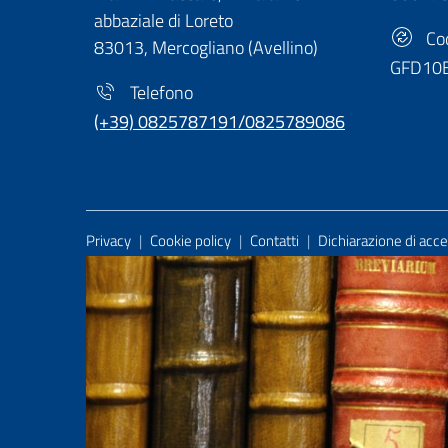
abbaziale di Loreto
Cod
83013, Mercogliano (Avellino)
GFD10
Telefono
(+39) 0825787191/0825789086
Useful Links Section
Privacy
|
Cookie policy
|
Contatti
|
Dichiarazione di acces