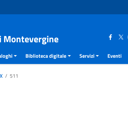
di Montevergine
aloghi
Biblioteca digitale
Servizi
Eventi
XX
511