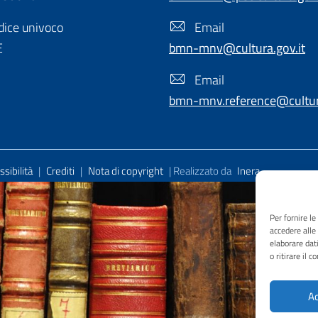
ice univoco
Email
E
bmn-mnv@cultura.gov.it
Email
bmn-mnv.reference@cultura
sibilità
|
Crediti
|
Nota di copyright
| Realizzato da
Inera
Per fornire l
accedere alle
elaborare dat
o ritirare il 
Ac