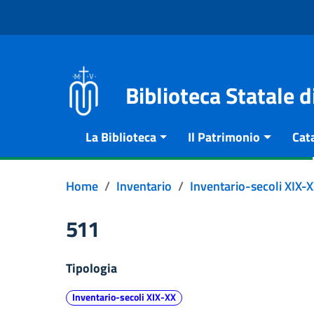
Vai al contenuto
Go to the navigation menu
Go to the footer
Biblioteca Statale 
La Biblioteca
Il Patrimonio
Cat
Home
Inventario
Inventario-secoli XIX-
511
Tipologia
Inventario-secoli XIX-XX