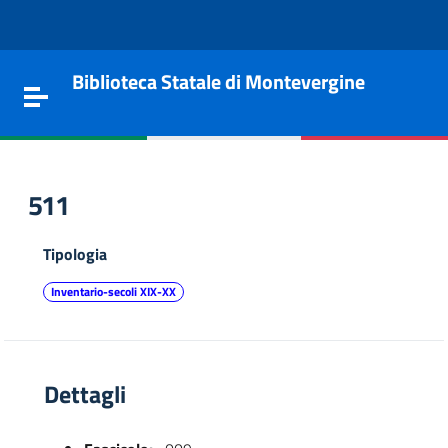
Vai al contenuto
Go to the navigation menu
Go to the footer
Biblioteca Statale di Montevergine
Toggle navigation
511
Tipologia
Inventario-secoli XIX-XX
Dettagli
e