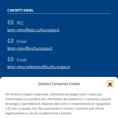
CONTATTI EMAIL
PEC
bmn-mnv@pec.cultura.gov.it
Email
bmn-mnv@cultura.gov.it
Email
bmn-mnv.reference@cultura.gov.it
Gestisci Consenso Cookie
SEGUICI SU
Per fornire le migliori esperienze, utilizziamo tecnologie come i cookie per
memorizzare e/o accedere alle informazioni del dispositivo. Il consenso a queste
tecnologie ci permetterà di elaborare dati come il comportamento di navigazione
o ID unici su questo sito. Non acconsentire o ritirare il consenso può influire
Useful Links Section
Privacy
|
Cookie policy
|
Contatti
|
Dichiarazione di
negativamente su alcune caratteristiche e funzioni.