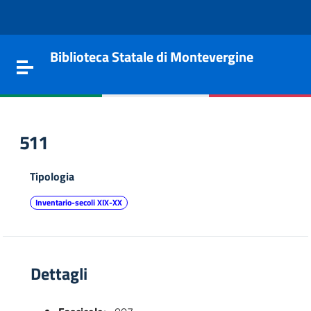
Vai al contenuto
Go to the navigation menu
Go to the footer
Biblioteca Statale di Montevergine
Toggle navigation
511
Tipologia
Inventario-secoli XIX-XX
Dettagli
e